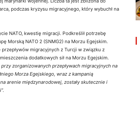
j marynarki wojennej. Liczba ta jest zbliżona do
marca, podczas kryzysu migracyjnego, który wybuchł na
cie NATO, kwestię migracji. Podkreślił potrzebę
 Grupę Morską NATO 2 (SNMG2) na Morzu Egejskim.
przepływów migracyjnych z Turcji w związku z
ozmieszczenia dodatkowych sił na Morzu Egejskim.
u przy zorganizowanych przepływach migracyjnych na
dniego Morza Egejskiego, wraz z kampanią
a arenie międzynarodowej, zostały skutecznie i
”.