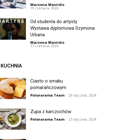
Marzena Mavridis
-
19 czerwca, 2026
Od studenta do artysty.
Wystawa dyplomowa Szymona
Urbana
Marzena Mavridis
-
17 czerwca, 2026
KUCHNIA
Ciasto o smaku
pomarańczowym
Polonorama Team
-
29 stycznia, 2024
Zupa z karczochów
Polonorama Team
-
25 stycznia, 2024