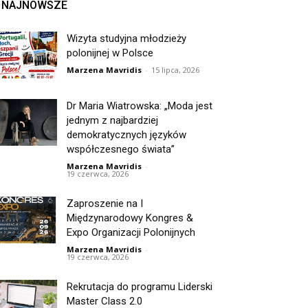
NAJNOWSZE
Wizyta studyjna młodzieży
polonijnej w Polsce
Marzena Mavridis
-
15 lipca, 2026
Dr Maria Wiatrowska: „Moda jest
jednym z najbardziej
demokratycznych języków
współczesnego świata”
Marzena Mavridis
-
19 czerwca, 2026
Zaproszenie na I
Międzynarodowy Kongres &
Expo Organizacji Polonijnych
Marzena Mavridis
-
19 czerwca, 2026
Rekrutacja do programu Liderski
Master Class 2.0