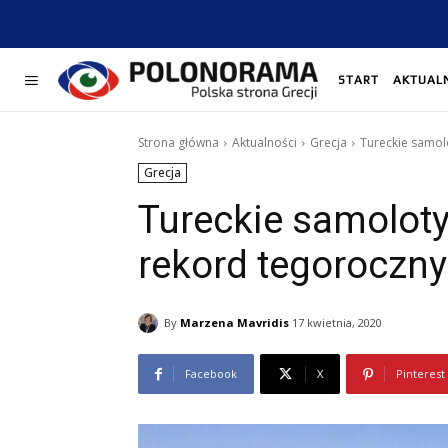
START
AKTUAL
Strona główna
Aktualności
Grecja
Tureckie samol
Grecja
Tureckie samoloty
rekord tegoroczny
By
Marzena Mavridis
17 kwietnia, 2020
Facebook
X
Pinterest