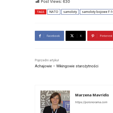
Post Views:
630
NATO
samoloty
samoloty bojowe F-1
TAGS
Facebook
X
Pinterest
Poprzedni artykuł
Achajowie – Wikingowie starożytności
Marzena Mavridis
https://polonorama.com