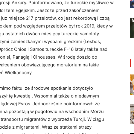
agresji Ankary. Poinformowano, że tureckie myśliwce w
 Morzem Egejskim. Jeszcze przed zakończeniem
już miejsce 217 przelotów, co jest rekordową liczbą
rokiem pod względem przelotów był rok 2019, kiedy w
gu ostatnich dwóch miesięcy tureckie samoloty
zymi zamieszkanymi wyspami greckimi (Lesbos,
prócz Chios i Samos tureckie F-16 latały także nad
honisi, Panagią i Oinousses. W środę doszło do
wałceniem obowiązującego moratorium na takie
eń Wielkanocny.
mimo faktu, że środowe spotkanie dotyczyło
zył tę kwestię . Wspomniał także o niedawnym
lądowej Evros. Jednocześnie poinformował, że
enna pozostają w pogotowiu na wschodnim Morzu
transportu migrantów z wybrzeża Turcji. W ciągu
odzie z migrantami. Wraz ze statkami straży