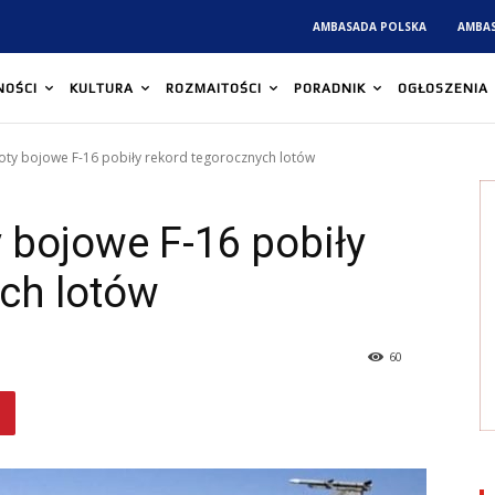
AMBASADA POLSKA
AMBA
NOŚCI
KULTURA
ROZMAITOŚCI
PORADNIK
OGŁOSZENIA
oty bojowe F-16 pobiły rekord tegorocznych lotów
 bojowe F-16 pobiły
ch lotów
60