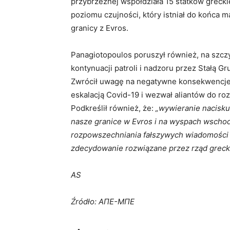
przybrzeżnej współdziała 15 statków greckie
poziomu czujności, który istniał do końca 
granicy z Evros.
Panagiotopoulos poruszył również, na szczy
kontynuacji patroli i nadzoru przez Stałą
Zwrócił uwagę na negatywne konsekwencje 
eskalacją Covid-19 i wezwał aliantów do r
Podkreślił również, że:
„wywieranie nacisk
nasze granice w Evros i na wyspach wscho
rozpowszechniania fałszywych wiadomości n
zdecydowanie rozwiązane przez rząd grecki
AS
Źródło: ΑΠΕ-ΜΠΕ