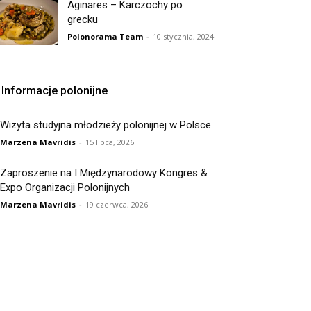
Aginares – Karczochy po
grecku
Polonorama Team
-
10 stycznia, 2024
Informacje polonijne
Wizyta studyjna młodzieży polonijnej w Polsce
Marzena Mavridis
-
15 lipca, 2026
Zaproszenie na I Międzynarodowy Kongres &
Expo Organizacji Polonijnych
Marzena Mavridis
-
19 czerwca, 2026