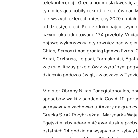
telekonferencji, Grecja podniosła kwestię 
tym miesiącu pobiły rekord przelotów nad
pierwszych czterech miesięcy 2020 r. miało 
od dziesięcioleci. Poprzednim najgorszym 
całym roku odnotowano 124 przeloty. W cią
bojowe wykonywały loty również nad więks
Chios, Samos) i nad granicą lądową Evros. O
Arkoi, Grylousą, Leipsoi, Farmakonisi, Agat
większej liczby przelotów z wyraźnym pog
działania podczas świąt, zwłaszcza w Tydzi
Minister Obrony Nikos Panagiotopoulos, po
sposobów walki z pandemią Covid-19, porus
agresywnym zachowaniu Ankary na granicy 
Grecka Straż Przybrzeżna i Marynarka Woj
Egejskim, aby udaremnić ewentualne próby 
ostatnich 24 godzin na wyspy nie przybyły ł