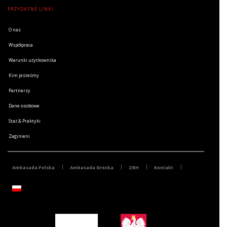
PRZYDATNE LINKI
O nas
Współpraca
Warunki użytkownika
Kim jesteśmy
Partnerzy
Dane osobowe
Staż & Praktyki
Zaginieni
Ambasada Polska
Ambasada Grecka
ZBH
Kontakt