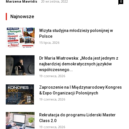
Marzena Mavridis
-
20 września, 2022
0
Najnowsze
Wizyta studyjna młodzieży polonijnej w
Polsce
15 lipca, 2026
Dr Maria Wiatrowska: „Moda jest jednym z
najbardziej demokratycznych języków
współczesnego...
19 czerwca, 2026
Zaproszenie na I Międzynarodowy Kongres
& Expo Organizacji Polonijnych
19 czerwca, 2026
Rekrutacja do programu Liderski Master
Class 2.0
19 czerwca, 2026