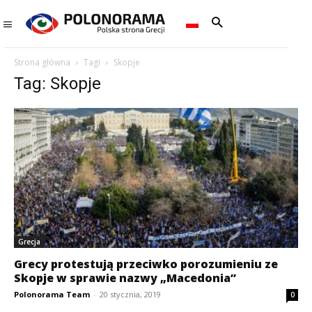
Strona główna
Tagi
Skopje
Tag: Skopje
Grecja
Grecy protestują przeciwko porozumieniu ze
Skopje w sprawie nazwy „Macedonia”
Polonorama Team
-
20 stycznia, 2019
0