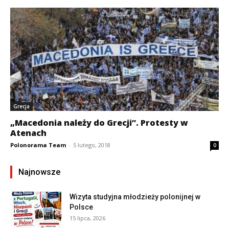
Grecja
„Macedonia należy do Grecji”. Protesty w
Atenach
Polonorama Team
-
5 lutego, 2018
0
Najnowsze
Wizyta studyjna młodzieży polonijnej w
Polsce
15 lipca, 2026