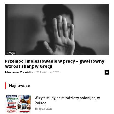
Grecja
Przemoc i molestowanie w pracy – gwałtowny
wzrost skarg w Grecji
Marzena Mavridis
-
21 kwietnia, 2025
0
Najnowsze
Wizyta studyjna młodzieży polonijnej w
Polsce
15 lipca, 2026