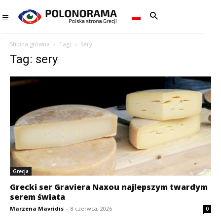
Strona główna
Tagi
Sery
Tag: sery
Grecja
Grecki ser Graviera Naxou najlepszym twardym
serem świata
Marzena Mavridis
-
8 czerwca, 2026
0