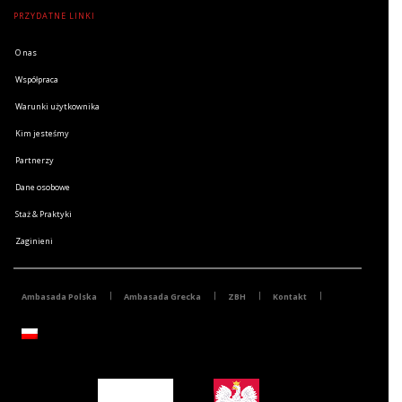
PRZYDATNE LINKI
O nas
Współpraca
Warunki użytkownika
Kim jesteśmy
Partnerzy
Dane osobowe
Staż & Praktyki
Zaginieni
Ambasada Polska
Ambasada Grecka
ZBH
Kontakt