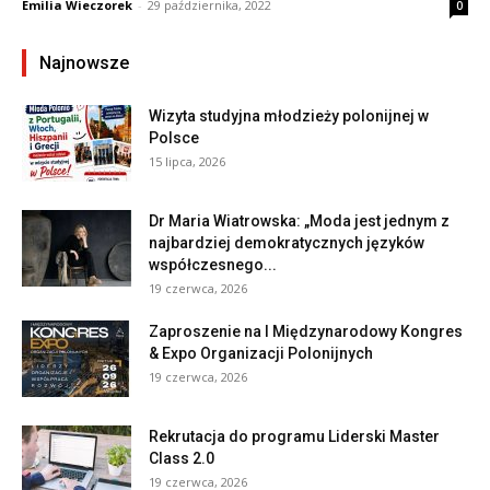
Emilia Wieczorek
-
29 października, 2022
0
Najnowsze
Wizyta studyjna młodzieży polonijnej w
Polsce
15 lipca, 2026
Dr Maria Wiatrowska: „Moda jest jednym z
najbardziej demokratycznych języków
współczesnego...
19 czerwca, 2026
Zaproszenie na I Międzynarodowy Kongres
& Expo Organizacji Polonijnych
19 czerwca, 2026
Rekrutacja do programu Liderski Master
Class 2.0
19 czerwca, 2026