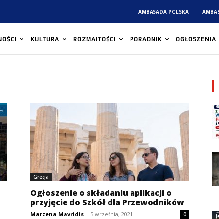
AMBASADA POLSKA
AMBA
NOŚCI
KULTURA
ROZMAITOŚCI
PORADNIK
OGŁOSZENIA
Grecja
Ogłoszenie o składaniu aplikacji o
przyjęcie do Szkół dla Przewodników
Marzena Mavridis
-
5 września, 2021
0