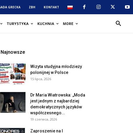
SADA GRECKA
ZBH
KONTAKT
TURYSTYKA
KUCHNIA
MORE
Najnowsze
Wizyta studyjna młodzieży
polonijnej w Polsce
15 lipca, 2026
Dr Maria Wiatrowska: „Moda
jest jednym z najbardziej
demokratycznych języków
współczesnego...
19 czerwca, 2026
Zaproszenie na I