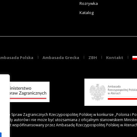
Rozrywka
Katalog
mbasada Polska
Ambasada Grecka
ZBH
Kontakt
rstwo Spraw Zagranicznych Rzeczypospolitej Polskiej w konkursie „Polonia i Po
 poglądy autorów i nie może być utożsamiana z oficjalnym stanowiskiem Minist
Projekt współfinansowany przez Ambasadę Rzeczypospolitej Polskiej w Atenac