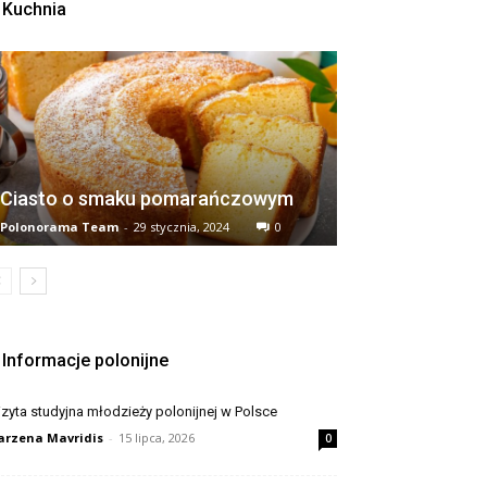
Kuchnia
Ciasto o smaku pomarańczowym
Polonorama Team
-
29 stycznia, 2024
0
Informacje polonijne
zyta studyjna młodzieży polonijnej w Polsce
rzena Mavridis
-
15 lipca, 2026
0