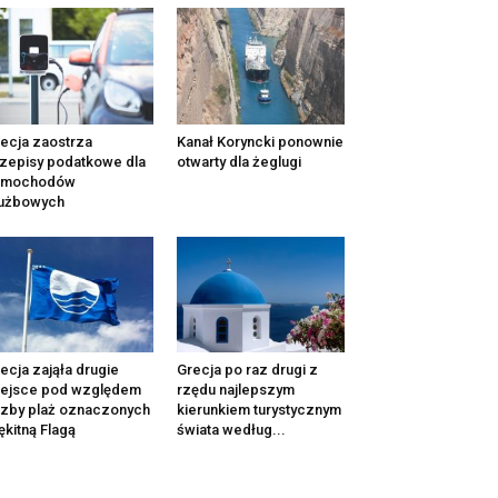
ecja zaostrza
Kanał Koryncki ponownie
zepisy podatkowe dla
otwarty dla żeglugi
amochodów
łużbowych
ecja zająła drugie
Grecja po raz drugi z
iejsce pod względem
rzędu najlepszym
czby plaż oznaczonych
kierunkiem turystycznym
ękitną Flagą
świata według...