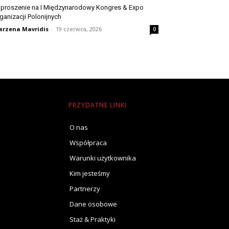
proszenie na I Międzynarodowy Kongres & Expo
ganizacji Polonijnych
rzena Mavridis
-
19 czerwca, 2026
0
PRZYDATNE LINKI
O nas
Współpraca
Warunki użytkownika
Kim jesteśmy
Partnerzy
Dane osobowe
Staż & Praktyki