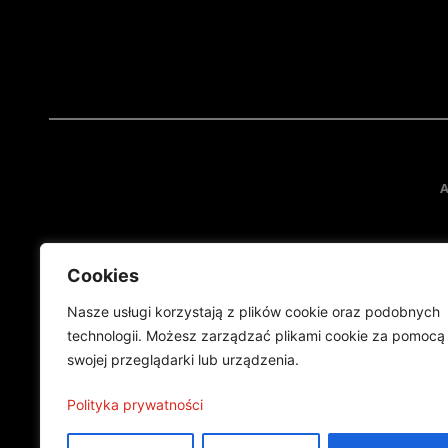
A
Cookies
Nasze usługi korzystają z plików cookie oraz podobnych
technologii. Możesz zarządzać plikami cookie za pomocą
swojej przeglądarki lub urządzenia.
Projekt finansowany przez Ministe
Publikacja wyraża jedynie
Polityka prywatności
©2024 Wszelkie prawa zastrzeżone |
Polityka prywatności