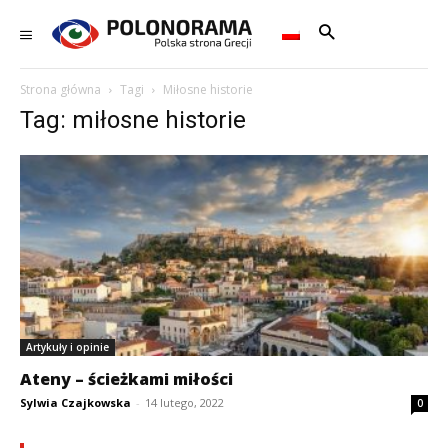
Strona główna
Tagi
Miłosne historie
Tag: miłosne historie
Artykuły i opinie
Ateny – ścieżkami miłości
Sylwia Czajkowska
-
14 lutego, 2022
0