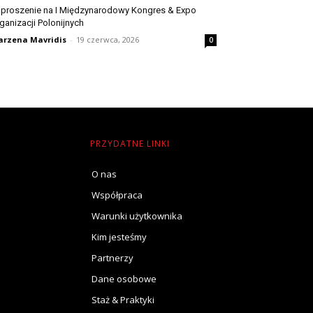
proszenie na I Międzynarodowy Kongres & Expo
ganizacji Polonijnych
rzena Mavridis
-
19 czerwca, 2026
0
PRZYDATNE LINKI
O nas
Współpraca
Warunki użytkownika
Kim jesteśmy
Partnerzy
Dane osobowe
Staż & Praktyki