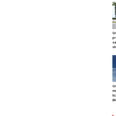
Gr
pr
s
s
Gr
m
li
Bł