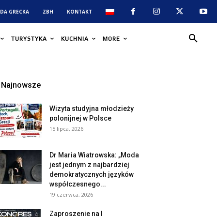
DA GRECKA
ZBH
KONTAKT
TURYSTYKA
KUCHNIA
MORE
Najnowsze
Wizyta studyjna młodzieży
polonijnej w Polsce
15 lipca, 2026
Dr Maria Wiatrowska: „Moda
jest jednym z najbardziej
demokratycznych języków
współczesnego...
19 czerwca, 2026
Zaproszenie na I