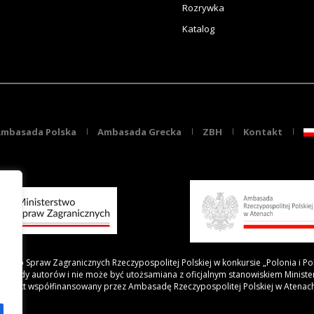
Rozrywka
Katalog
mbasada Polska
Ambasada Grecka
ZBH
Kontakt
rstwo Spraw Zagranicznych Rzeczypospolitej Polskiej w konkursie „Polonia i Po
 poglądy autorów i nie może być utożsamiana z oficjalnym stanowiskiem Minist
Projekt współfinansowany przez Ambasadę Rzeczypospolitej Polskiej w Atenac