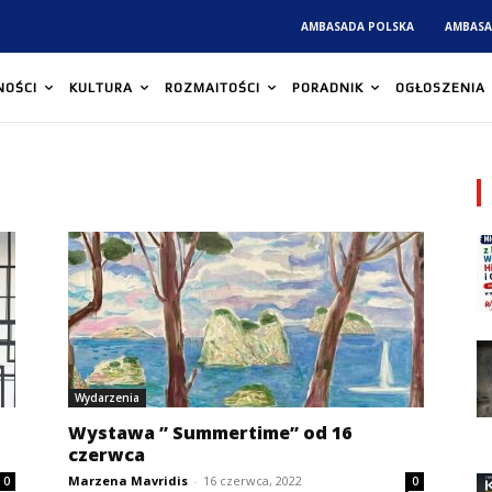
AMBASADA POLSKA
AMBASA
NOŚCI
KULTURA
ROZMAITOŚCI
PORADNIK
OGŁOSZENIA
Wydarzenia
Wystawa ” Summertime” od 16
czerwca
Marzena Mavridis
-
16 czerwca, 2022
0
0