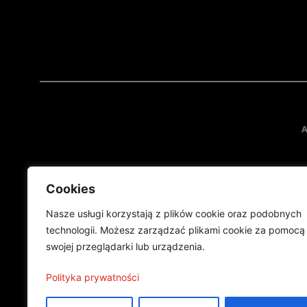
A
Cookies
Nasze usługi korzystają z plików cookie oraz podobnych
technologii. Możesz zarządzać plikami cookie za pomocą
swojej przeglądarki lub urządzenia.
Projekt finansowany przez Ministe
Publikacja wyraża jedynie
Polityka prywatności
©2024 Wszelkie prawa zastrzeżone |
Polityka prywatności