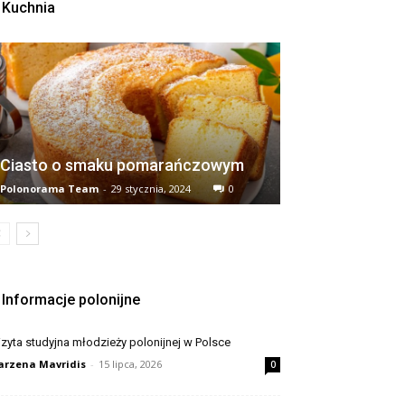
Kuchnia
Ciasto o smaku pomarańczowym
Polonorama Team
-
29 stycznia, 2024
0
Informacje polonijne
zyta studyjna młodzieży polonijnej w Polsce
rzena Mavridis
-
15 lipca, 2026
0