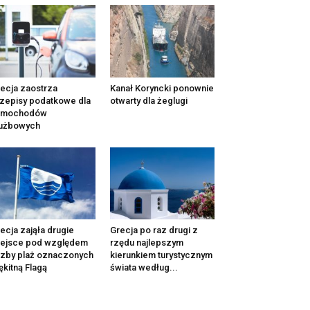
ecja zaostrza
Kanał Koryncki ponownie
zepisy podatkowe dla
otwarty dla żeglugi
amochodów
łużbowych
ecja zająła drugie
Grecja po raz drugi z
iejsce pod względem
rzędu najlepszym
czby plaż oznaczonych
kierunkiem turystycznym
ękitną Flagą
świata według...