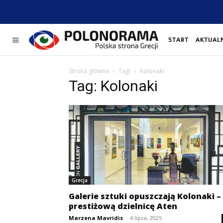
START
AKTUAL
Strona główna
Tagi
Kolonaki
Tag: Kolonaki
Grecja
Galerie sztuki opuszczają Kolonaki –
prestiżową dzielnicę Aten
Marzena Mavridis
-
4 lipca, 2025