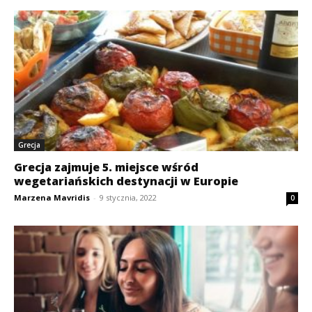
Grecja
Grecja zajmuje 5. miejsce wśród
wegetariańskich destynacji w Europie
Marzena Mavridis
-
9 stycznia, 2022
0