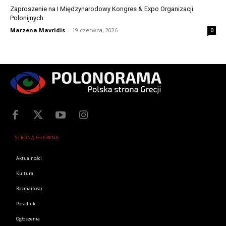
Zaproszenie na I Międzynarodowy Kongres & Expo Organizacji
Polonijnych
Marzena Mavridis
-
19 czerwca, 2026
0
STRONA GŁÓWNA
Aktualności
Kultura
Rozmaitości
Poradnik
Ogłoszenia