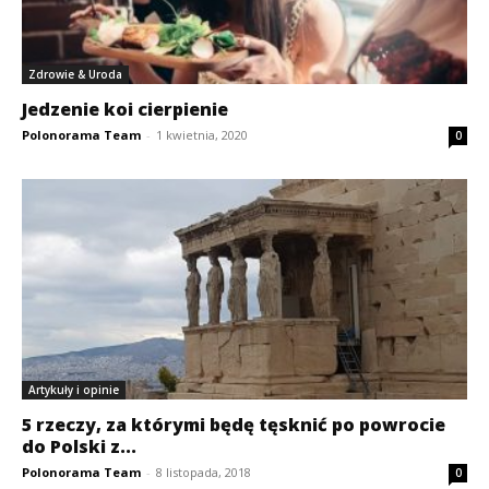
Zdrowie & Uroda
Jedzenie koi cierpienie
Polonorama Team
-
1 kwietnia, 2020
0
Artykuły i opinie
5 rzeczy, za którymi będę tęsknić po powrocie
do Polski z...
Polonorama Team
-
8 listopada, 2018
0