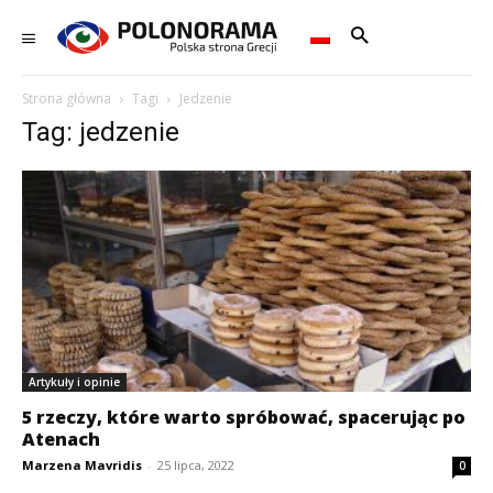
Strona główna
Tagi
Jedzenie
Tag: jedzenie
Artykuły i opinie
5 rzeczy, które warto spróbować, spacerując po
Atenach
Marzena Mavridis
-
25 lipca, 2022
0