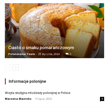
Ciasto o smaku pomarańczowym
Polonorama Team
-
29 stycznia, 2024
0
Informacje polonijne
Wizyta studyjna młodzieży polonijnej w Polsce
Marzena Mavridis
-
15 lipca, 2026
0