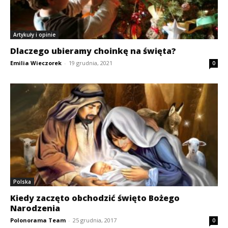
Artykuły i opinie
Dlaczego ubieramy choinkę na święta?
Emilia Wieczorek
-
19 grudnia, 2021
0
Polska
Kiedy zaczęto obchodzić święto Bożego
Narodzenia
Polonorama Team
-
25 grudnia, 2017
0