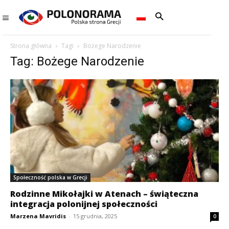
Strona główna
Tagi
Bożege Narodzenie
Tag: Bożege Narodzenie
Społeczność polska w Grecji
Rodzinne Mikołajki w Atenach – świąteczna
integracja polonijnej społeczności
Marzena Mavridis
-
15 grudnia, 2025
0