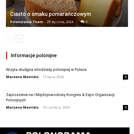
Ciasto o smaku pomarańczowym
Polonorama Team
-
29 stycznia, 2024
0
Informacje polonijne
Wizyta studyjna młodzieży polonijnej w Polsce
Marzena Mavridis
-
15 lipca, 2026
0
Zaproszenie na I Międzynarodowy Kongres & Expo Organizacji
Polonijnych
Marzena Mavridis
-
19 czerwca, 2026
0