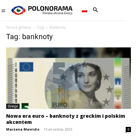
Strona główna
Tagi
Banknoty
Tag: banknoty
Grecja
Nowa era euro – banknoty z greckim i polskim
akcentem
Marzena Mavridis
-
15 września, 2025
0