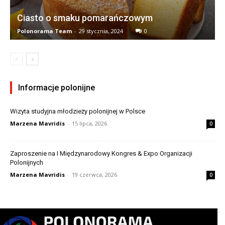
Ciasto o smaku pomarańczowym
Polonorama Team
-
29 stycznia, 2024
0
Informacje polonijne
Wizyta studyjna młodzieży polonijnej w Polsce
Marzena Mavridis
-
15 lipca, 2026
0
Zaproszenie na I Międzynarodowy Kongres & Expo Organizacji
Polonijnych
Marzena Mavridis
-
19 czerwca, 2026
0