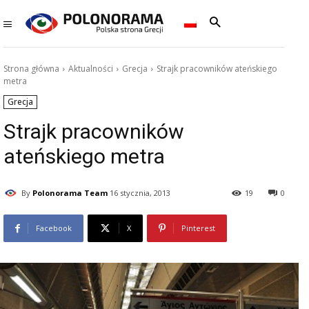
Strona główna
Aktualności
Grecja
Strajk pracowników ateńskiego
metra
Grecja
Strajk pracowników
ateńskiego metra
By
Polonorama Team
16 stycznia, 2013
19
0
Facebook
X
Pinterest