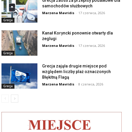
Grecja zaostrza przepisy podatkowe dla
samochodów służbowych
Marzena Mavridis
-
17 czerwca, 2026
Grecja
Kanał Koryncki ponownie otwarty dla
żeglugi
Marzena Mavridis
-
17 czerwca, 2026
Grecja
Grecja zająła drugie miejsce pod
względem liczby plaż oznaczonych
Błękitną Flagą
Marzena Mavridis
-
8 czerwca, 2026
Grecja