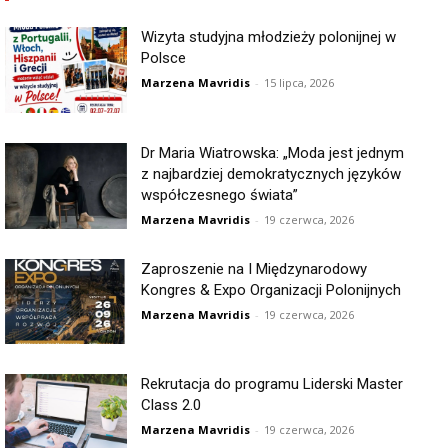
Wizyta studyjna młodzieży polonijnej w
Polsce
Marzena Mavridis
-
15 lipca, 2026
Dr Maria Wiatrowska: „Moda jest jednym
z najbardziej demokratycznych języków
współczesnego świata”
Marzena Mavridis
-
19 czerwca, 2026
Zaproszenie na I Międzynarodowy
Kongres & Expo Organizacji Polonijnych
Marzena Mavridis
-
19 czerwca, 2026
Rekrutacja do programu Liderski Master
Class 2.0
Marzena Mavridis
-
19 czerwca, 2026