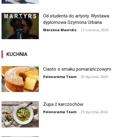
Od studenta do artysty. Wystawa
dyplomowa Szymona Urbana
Marzena Mavridis
-
17 czerwca, 2026
KUCHNIA
Ciasto o smaku pomarańczowym
Polonorama Team
-
29 stycznia, 2024
Zupa z karczochów
Polonorama Team
-
25 stycznia, 2024