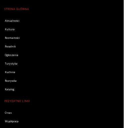
STRONA GŁÓWNA
Aktualności
Kultura
Rozmaitości
Poradnik
Ogłoszenia
Turystyka
Kuchnia
Rozrywka
Katalog
PRZYDATNE LINKI
O nas
Współpraca