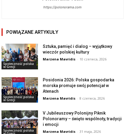
https://polonorama.com
POWIĄZANE ARTYKUŁY
Sztuka, pamięć i dialog – wyjątkowy
wieczór polskiej kultury
Marzena Mavridis
-
10 czerwca, 2026
Społeczność polska
w Grecji
Posidonia 2026: Polska gospodarka
morska promuje swój potencjał w
Atenach
Społeczność polska
Marzena Mavridis
-
8 czerwca, 2026
w Grecji
V Jubileuszowy Polonijny Piknik
Polonoramy – święto wspólnoty, tradycji
i emocji
Społeczność polska
Marzena Mavridis
-
31 maja, 2026
w Grecji