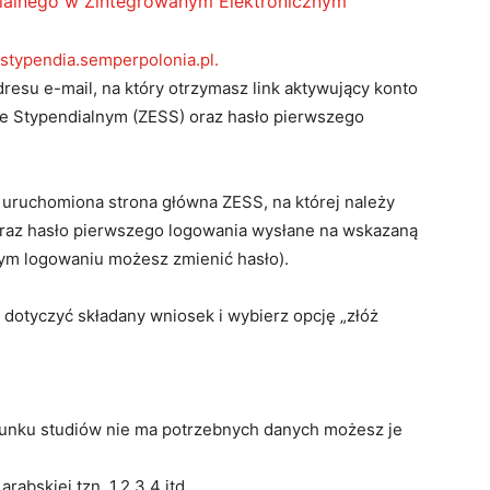
dialnego w Zintegrowanym Elektronicznym
stypendia.semperpolonia.pl.
dresu e-mail, na który otrzymasz link aktywujący konto
e Stypendialnym (ZESS) oraz hasło pierwszego
ie uruchomiona strona główna ZESS, na której należy
oraz hasło pierwszego logowania wysłane na wskazaną
ym logowaniu możesz zmienić hasło).
 dotyczyć składany wniosek i wybierz opcję „złóż
kierunku studiów nie ma potrzebnych danych możesz je
abskiej tzn. 1,2,3,4 itd.