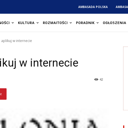
AMBASADA POLSKA
AMBASA
NOŚCI
KULTURA
ROZMAITOŚCI
PORADNIK
OGŁOSZENIA
aplikuj w internecie
kuj w internecie
42
st