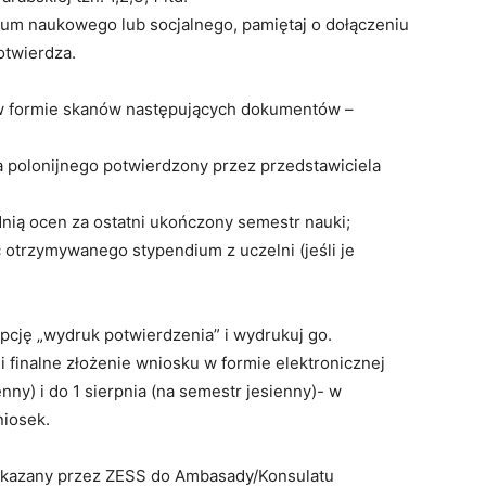
dium naukowego lub socjalnego, pamiętaj o dołączeniu
otwierdza.
i w formie skanów następujących dokumentów –
ka polonijnego potwierdzony przez przedstawiciela
dnią ocen za ostatni ukończony semestr nauki;
otrzymywanego stypendium z uczelni (jeśli je
pcję „wydruk potwierdzenia” i wydrukuj go.
i finalne złożenie wniosku w formie elektronicznej
ny) i do 1 sierpnia (na semestr jesienny)- w
niosek.
zekazany przez ZESS do Ambasady/Konsulatu