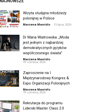
NAJNOWSZE
Wizyta studyjna młodzieży
polonijnej w Polsce
Marzena Mavridis
-
15 lipca, 2026
Dr Maria Wiatrowska: „Moda
jest jednym z najbardziej
demokratycznych języków
współczesnego świata”
Marzena Mavridis
-
19 czerwca, 2026
Zaproszenie na I
Międzynarodowy Kongres &
Expo Organizacji Polonijnych
Marzena Mavridis
-
19 czerwca, 2026
Rekrutacja do programu
Liderski Master Class 2.0