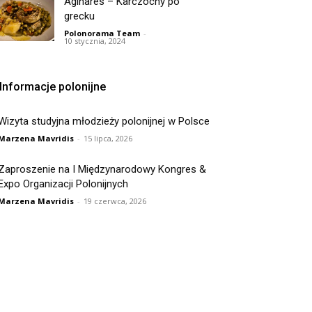
Aginares – Karczochy po
grecku
Polonorama Team
-
10 stycznia, 2024
Informacje polonijne
Wizyta studyjna młodzieży polonijnej w Polsce
Marzena Mavridis
-
15 lipca, 2026
Zaproszenie na I Międzynarodowy Kongres &
Expo Organizacji Polonijnych
Marzena Mavridis
-
19 czerwca, 2026