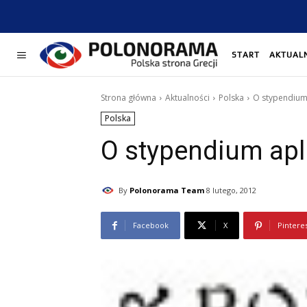
START
AKTUAL
Strona główna
Aktualności
Polska
O stypendium 
Polska
O stypendium apli
By
Polonorama Team
8 lutego, 2012
Facebook
X
Pintere