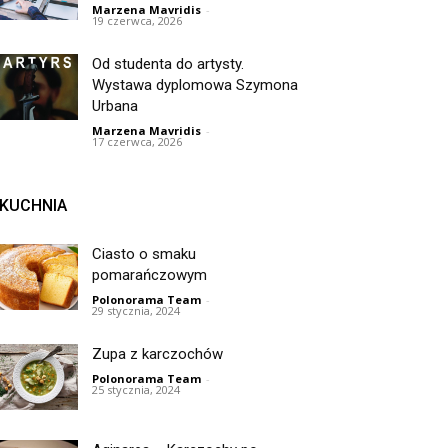
Marzena Mavridis
-
19 czerwca, 2026
Od studenta do artysty.
Wystawa dyplomowa Szymona
Urbana
Marzena Mavridis
-
17 czerwca, 2026
KUCHNIA
Ciasto o smaku
pomarańczowym
Polonorama Team
-
29 stycznia, 2024
Zupa z karczochów
Polonorama Team
-
25 stycznia, 2024