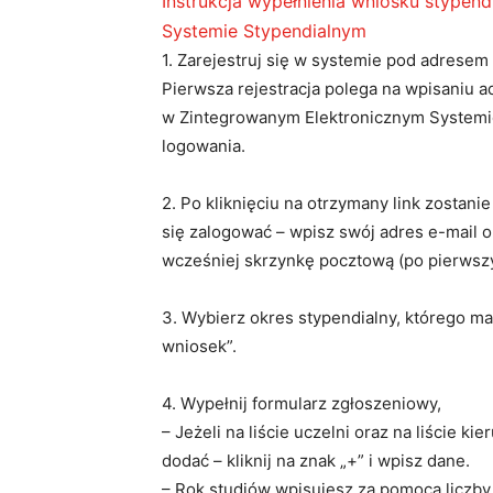
Instrukcja wypełnienia wniosku stypen
Systemie Stypendialnym
1. Zarejestruj się w systemie pod adresem
Pierwsza rejestracja polega na wpisaniu a
w Zintegrowanym Elektronicznym Systemi
logowania.
2. Po kliknięciu na otrzymany link zostan
się zalogować – wpisz swój adres e-mail 
wcześniej skrzynkę pocztową (po pierwsz
3. Wybierz okres stypendialny, którego ma
wniosek”.
4. Wypełnij formularz zgłoszeniowy,
– Jeżeli na liście uczelni oraz na liście 
dodać – kliknij na znak „+” i wpisz dane.
– Rok studiów wpisujesz za pomocą liczby ar