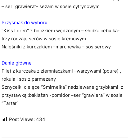
– ser ‘’grawiera’’- sezam w sosie cytrynowym
Przysmak do wyboru
‘’Kiss Loren’’ z boczkiem wędzonym – słodka cebulka-
trzy rodzaje serów w sosie kremowym
Naleśniki z kurczakiem –marchewka – sos serowy
Danie główne
Filet z kurczaka z ziemniaczkami –warzywami (poure) ,
rokula i sos z parmezany
Sznycelki cielęce ‘’Smirneika’’ nadziewane grzybkami z
przystawką :bakłażan -pomidor –ser ‘’grawiera’’ w sosie
‘’Tartar”
Post Views:
434