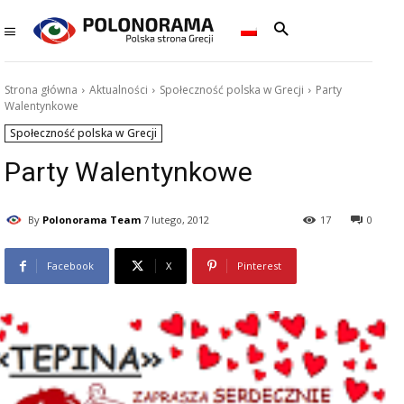
Strona główna
Aktualności
Społeczność polska w Grecji
Party
Walentynkowe
Społeczność polska w Grecji
Party Walentynkowe
By
Polonorama Team
7 lutego, 2012
17
0
Facebook
X
Pinterest