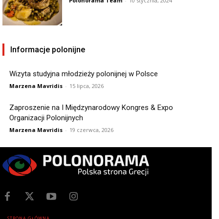
Polonorama Team
-
10 stycznia, 2024
Informacje polonijne
Wizyta studyjna młodzieży polonijnej w Polsce
Marzena Mavridis
-
15 lipca, 2026
Zaproszenie na I Międzynarodowy Kongres & Expo
Organizacji Polonijnych
Marzena Mavridis
-
19 czerwca, 2026
STRONA GŁÓWNA