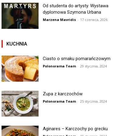
Od studenta do artysty. Wystawa
dyplomowa Szymona Urbana
Marzena Mavridis
-
17 czerwca, 2026
KUCHNIA
Ciasto o smaku pomarańczowym
Polonorama Team
-
29 stycznia, 2024
Zupa z karczochów
Polonorama Team
-
25 stycznia, 2024
Aginares – Karczochy po grecku