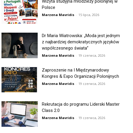
Wizyta studyjna młodzieży polonijnej w
Polsce
Marzena Mavridis
-
15 lipca, 2026
Dr Maria Wiatrowska: „Moda jest jednym
z najbardziej demokratycznych języków
współczesnego świata”
Marzena Mavridis
-
19 czerwca, 2026
Zaproszenie na I Międzynarodowy
Kongres & Expo Organizacji Polonijnych
Marzena Mavridis
-
19 czerwca, 2026
Rekrutacja do programu Liderski Master
Class 2.0
Marzena Mavridis
-
19 czerwca, 2026