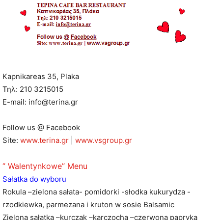
Κapnikareas 35, Plaka
Τηλ: 210 3215015
E-mail: info@terina.gr
Follow us @ Facebook
Site:
www.terina.gr
|
www.vsgroup.gr
‘’ Walentynkowe’’ Menu
Sałatka do wyboru
Rokula –zielona sałata- pomidorki -słodka kukurydza -
rzodkiewka, parmezana i kruton w sosie Balsamic
Zielona sałatka –kurczak –karczocha –czerwona papryka