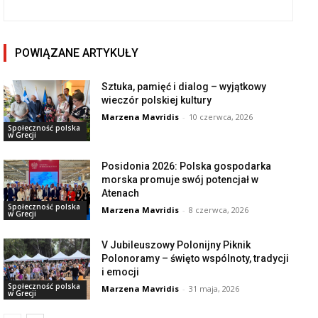
POWIĄZANE ARTYKUŁY
Sztuka, pamięć i dialog – wyjątkowy
wieczór polskiej kultury
Marzena Mavridis
-
10 czerwca, 2026
Społeczność polska
w Grecji
Posidonia 2026: Polska gospodarka
morska promuje swój potencjał w
Atenach
Społeczność polska
Marzena Mavridis
-
8 czerwca, 2026
w Grecji
V Jubileuszowy Polonijny Piknik
Polonoramy – święto wspólnoty, tradycji
i emocji
Społeczność polska
Marzena Mavridis
-
31 maja, 2026
w Grecji