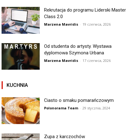
Rekrutacja do programu Liderski Master
Class 2.0
Marzena Mavridis
-
19 czerwca, 2026
Od studenta do artysty. Wystawa
dyplomowa Szymona Urbana
Marzena Mavridis
-
17 czerwca, 2026
KUCHNIA
Ciasto o smaku pomarańczowym
Polonorama Team
-
29 stycznia, 2024
Zupa z karczochów