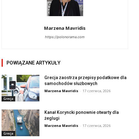
Marzena Mavridis
https://polonorama.com
POWIĄZANE ARTYKUŁY
Grecja zaostrza przepisy podatkowe dla
samochodów służbowych
Marzena Mavridis
-
17 czerwca, 2026
Grecja
Kanał Koryncki ponownie otwarty dla
żeglugi
Marzena Mavridis
-
17 czerwca, 2026
Grecja