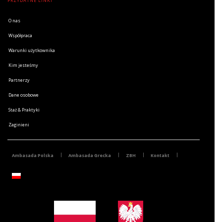
PRZYDATNE LINKI
O nas
Współpraca
Warunki użytkownika
Kim jesteśmy
Partnerzy
Dane osobowe
Staż & Praktyki
Zaginieni
Ambasada Polska
Ambasada Grecka
ZBH
Kontakt