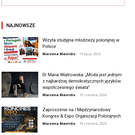
NAJNOWSZE
Wizyta studyjna młodzieży polonijnej w
Polsce
Marzena Mavridis
-
15 lipca, 2026
Dr Maria Wiatrowska: „Moda jest jednym
z najbardziej demokratycznych języków
współczesnego świata”
Marzena Mavridis
-
19 czerwca, 2026
Zaproszenie na I Międzynarodowy
Kongres & Expo Organizacji Polonijnych
Marzena Mavridis
-
19 czerwca, 2026