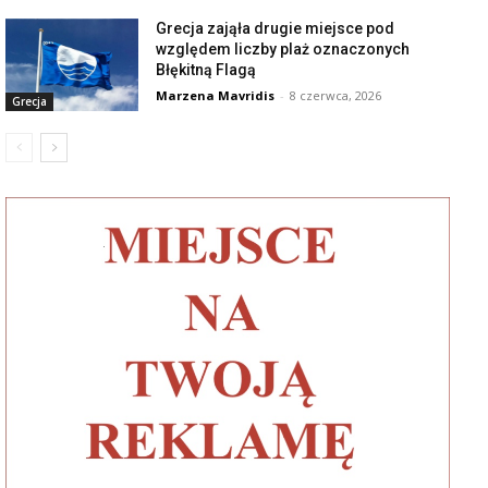
Grecja zająła drugie miejsce pod
względem liczby plaż oznaczonych
Błękitną Flagą
Marzena Mavridis
-
8 czerwca, 2026
Grecja