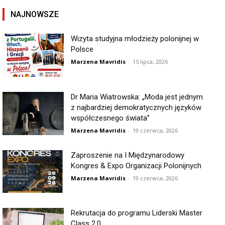
NAJNOWSZE
Wizyta studyjna młodzieży polonijnej w
Polsce
Marzena Mavridis
-
15 lipca, 2026
Dr Maria Wiatrowska: „Moda jest jednym
z najbardziej demokratycznych języków
współczesnego świata”
Marzena Mavridis
-
19 czerwca, 2026
Zaproszenie na I Międzynarodowy
Kongres & Expo Organizacji Polonijnych
Marzena Mavridis
-
19 czerwca, 2026
Rekrutacja do programu Liderski Master
Class 2.0