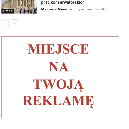
prac konserwatorskich
Marzena Mavridis
-
6 października, 2025
Grecja