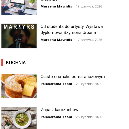
Marzena Mavridis
-
19 czerwca, 2026
Od studenta do artysty. Wystawa
dyplomowa Szymona Urbana
Marzena Mavridis
-
17 czerwca, 2026
KUCHNIA
Ciasto o smaku pomarańczowym
Polonorama Team
-
29 stycznia, 2024
Zupa z karczochów
Polonorama Team
-
25 stycznia, 2024