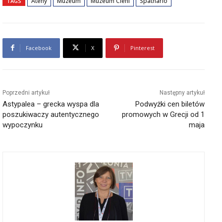
Ateny
Muzeum
Muzeum Cieni
Spathario
TAGS
Facebook
X
Pinterest
Poprzedni artykuł
Następny artykuł
Astypalea – grecka wyspa dla
Podwyżki cen biletów
poszukiwaczy autentycznego
promowych w Grecji od 1
wypoczynku
maja