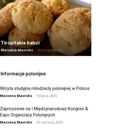
Tiropitakia babci
Marzena Mavridis
-
14 listopada, 2022
Informacje polonijne
Wizyta studyjna młodzieży polonijnej w Polsce
Marzena Mavridis
-
15 lipca, 2026
Zaproszenie na I Międzynarodowy Kongres &
Expo Organizacji Polonijnych
Marzena Mavridis
-
19 czerwca, 2026