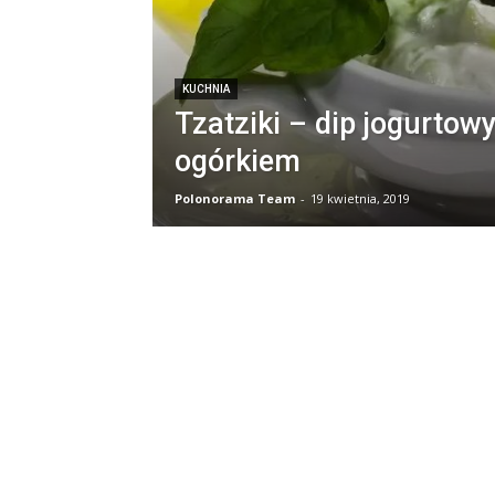
KUCHNIA
Tzatziki – dip jogurtow
ogórkiem
Polonorama Team
-
19 kwietnia, 2019