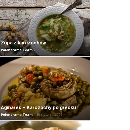
Zupa z karczochów
Polonorama Team
-
25 stycznia, 2024
Aginares – Karczochy po grecku
Polonorama Team
-
10 stycznia, 2024