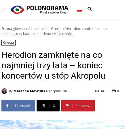
Strona główna
Aktualności
Grecja
Herodion zamknięte na co
najmniej trzy lata – koniec koncertów u stóp...
Grecja
Herodion zamknięte na co
najmniej trzy lata – koniec
koncertów u stóp Akropolu
By
Marzena Mavridis
4 sierpnia, 2025
141
0
Facebook
X
Pinterest