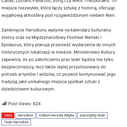
Callas, Luciano Pavarotti, Sting czy Mikis Theodorakis. To
miejsce niezwykłe, które łączy sztukę z historią, oferując
wyjątkową atmosferę pod rozgwieżdżonym niebem Aten.
Zamknięcie Herodionu wpłynie na kalendarz kulturalny
stolicy oraz na Międzynarodowy Festiwal Ateński i
Epidaurus, który planuje przenieść wydarzenia do innych
historycznych lokalizacji w mieście. Ministerstwo Kultury
zapewnia, że po zakończeniu prac teatr będzie nie tylko
bezpieczniejszy, lecz także lepiej przystosowany do
potrzeb artystów i widzów, co pozwoli kontynuować jego
tradycję jako unikalnego miejsca spotkań sztuki z
dziedzictwem kulturowym.
Post Views:
624
Herodion
Odeon Heroda Attyka
starożytny teatr
TAGS
Teatr Herodion