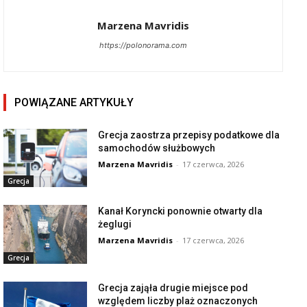
Marzena Mavridis
https://polonorama.com
POWIĄZANE ARTYKUŁY
Grecja zaostrza przepisy podatkowe dla
samochodów służbowych
Marzena Mavridis
-
17 czerwca, 2026
Grecja
Kanał Koryncki ponownie otwarty dla
żeglugi
Marzena Mavridis
-
17 czerwca, 2026
Grecja
Grecja zająła drugie miejsce pod
względem liczby plaż oznaczonych