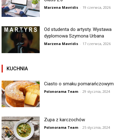
Marzena Mavridis
-
19 czerwca, 2026
Od studenta do artysty. Wystawa
dyplomowa Szymona Urbana
Marzena Mavridis
-
17 czerwca, 2026
KUCHNIA
Ciasto o smaku pomarańczowym
Polonorama Team
-
29 stycznia, 2024
Zupa z karczochów
Polonorama Team
-
25 stycznia, 2024