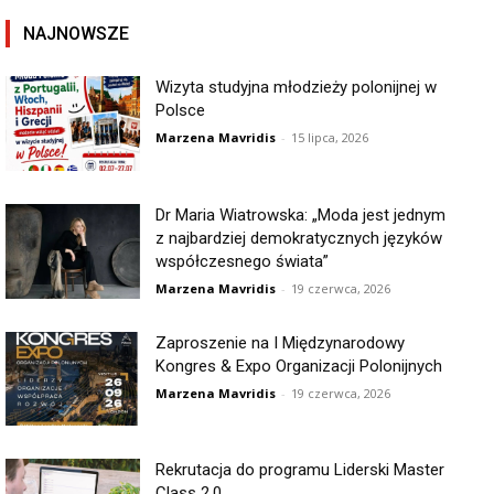
NAJNOWSZE
Wizyta studyjna młodzieży polonijnej w
Polsce
Marzena Mavridis
-
15 lipca, 2026
Dr Maria Wiatrowska: „Moda jest jednym
z najbardziej demokratycznych języków
współczesnego świata”
Marzena Mavridis
-
19 czerwca, 2026
Zaproszenie na I Międzynarodowy
Kongres & Expo Organizacji Polonijnych
Marzena Mavridis
-
19 czerwca, 2026
Rekrutacja do programu Liderski Master
Class 2.0