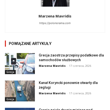
Marzena Mavridis
https://polonorama.com
POWIĄZANE ARTYKUŁY
Grecja zaostrza przepisy podatkowe dla
samochodów służbowych
Marzena Mavridis
-
17 czerwca, 2026
Grecja
Kanał Koryncki ponownie otwarty dla
żeglugi
Marzena Mavridis
-
17 czerwca, 2026
Grecja