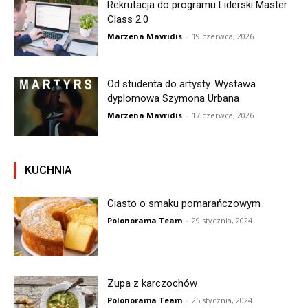
Rekrutacja do programu Liderski Master
Class 2.0
Marzena Mavridis
-
19 czerwca, 2026
Od studenta do artysty. Wystawa
dyplomowa Szymona Urbana
Marzena Mavridis
-
17 czerwca, 2026
KUCHNIA
Ciasto o smaku pomarańczowym
Polonorama Team
-
29 stycznia, 2024
Zupa z karczochów
Polonorama Team
-
25 stycznia, 2024