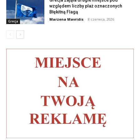
Grecja zająła drugie miejsce pod
względem liczby plaż oznaczonych
Błękitną Flagą
Marzena Mavridis
-
8 czerwca, 2026
Grecja