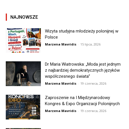
NAJNOWSZE
Wizyta studyjna młodzieży polonijnej w
Polsce
Marzena Mavridis
-
15 lipca, 2026
Dr Maria Wiatrowska: „Moda jest jednym
z najbardziej demokratycznych języków
współczesnego świata”
Marzena Mavridis
-
19 czerwca, 2026
Zaproszenie na I Międzynarodowy
Kongres & Expo Organizacji Polonijnych
Marzena Mavridis
-
19 czerwca, 2026