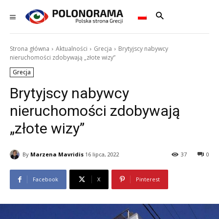
Strona główna
Aktualności
Grecja
Brytyjscy nabywcy
nieruchomości zdobywają „złote wizy”
Grecja
Brytyjscy nabywcy
nieruchomości zdobywają
„złote wizy”
By
Marzena Mavridis
16 lipca, 2022
37
0
Facebook
X
Pinterest