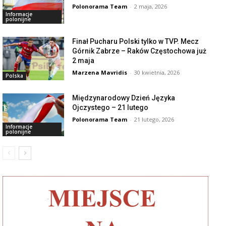
Polonorama Team
-
2 maja, 2026
Informacje
polonijne
Finał Pucharu Polski tylko w TVP. Mecz
Górnik Zabrze – Raków Częstochowa już
2 maja
Marzena Mavridis
-
30 kwietnia, 2026
Polska
Międzynarodowy Dzień Języka
Ojczystego – 21 lutego
Polonorama Team
-
21 lutego, 2026
Informacje
polonijne