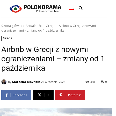
Strona główna
Aktualności
Grecja
Airbnb w Grecji z nowymi
ograniczeniami – zmiany od 1 października
Grecja
Airbnb w Grecji z nowymi
ograniczeniami – zmiany od 1
października
By
Marzena Mavridis
26 września, 2025
388
0
Facebook
X
Pinterest