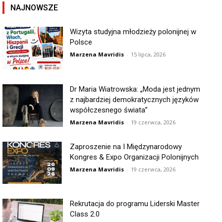
NAJNOWSZE
Wizyta studyjna młodzieży polonijnej w
Polsce
Marzena Mavridis
-
15 lipca, 2026
Dr Maria Wiatrowska: „Moda jest jednym
z najbardziej demokratycznych języków
współczesnego świata”
Marzena Mavridis
-
19 czerwca, 2026
Zaproszenie na I Międzynarodowy
Kongres & Expo Organizacji Polonijnych
Marzena Mavridis
-
19 czerwca, 2026
Rekrutacja do programu Liderski Master
Class 2.0