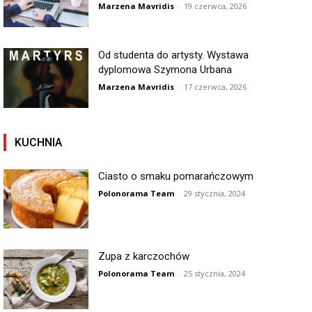
Marzena Mavridis
-
19 czerwca, 2026
Od studenta do artysty. Wystawa
dyplomowa Szymona Urbana
Marzena Mavridis
-
17 czerwca, 2026
KUCHNIA
Ciasto o smaku pomarańczowym
Polonorama Team
-
29 stycznia, 2024
Zupa z karczochów
Polonorama Team
-
25 stycznia, 2024