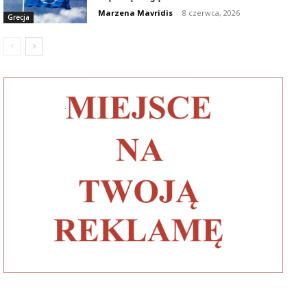
Marzena Mavridis
-
8 czerwca, 2026
Grecja