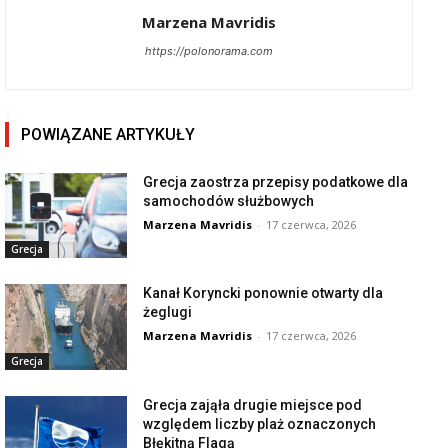
Marzena Mavridis
https://polonorama.com
POWIĄZANE ARTYKUŁY
Grecja zaostrza przepisy podatkowe dla
samochodów służbowych
Marzena Mavridis
-
17 czerwca, 2026
Grecja
Kanał Koryncki ponownie otwarty dla
żeglugi
Marzena Mavridis
-
17 czerwca, 2026
Grecja
Grecja zająła drugie miejsce pod
względem liczby plaż oznaczonych
Błękitną Flagą