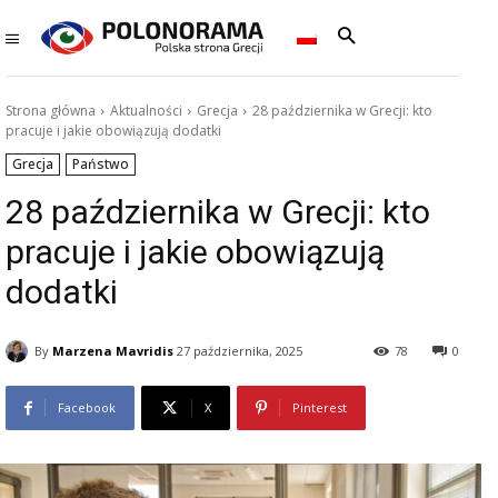
Strona główna
Aktualności
Grecja
28 października w Grecji: kto
pracuje i jakie obowiązują dodatki
Grecja
Państwo
28 października w Grecji: kto
pracuje i jakie obowiązują
dodatki
By
Marzena Mavridis
27 października, 2025
78
0
Facebook
X
Pinterest