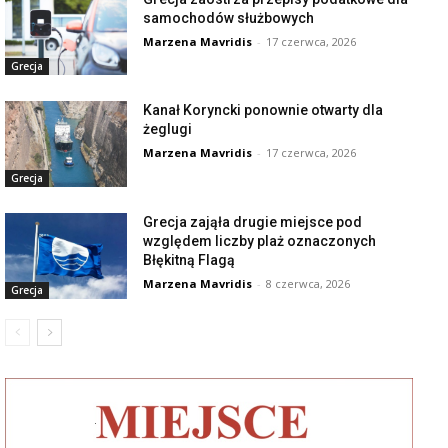
samochodów służbowych
Marzena Mavridis
-
17 czerwca, 2026
Grecja
Kanał Koryncki ponownie otwarty dla
żeglugi
Marzena Mavridis
-
17 czerwca, 2026
Grecja
Grecja zająła drugie miejsce pod
względem liczby plaż oznaczonych
Błękitną Flagą
Marzena Mavridis
-
8 czerwca, 2026
Grecja