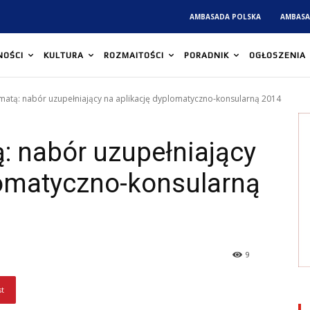
AMBASADA POLSKA
AMBASA
NOŚCI
KULTURA
ROZMAITOŚCI
PORADNIK
OGŁOSZENIA
atą: nabór uzupełniający na aplikację dyplomatyczno-konsularną 2014
: nabór uzupełniający
lomatyczno-konsularną
9
st