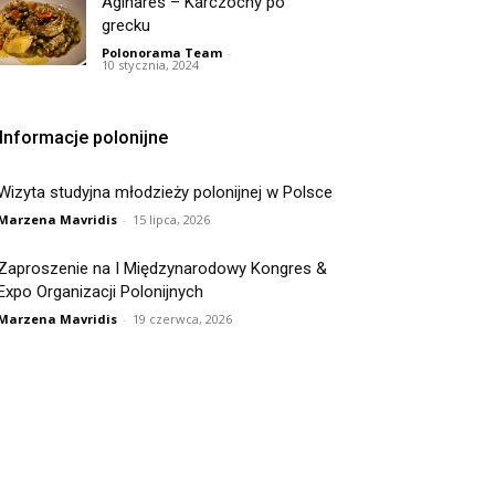
Aginares – Karczochy po
grecku
Polonorama Team
-
10 stycznia, 2024
Informacje polonijne
Wizyta studyjna młodzieży polonijnej w Polsce
Marzena Mavridis
-
15 lipca, 2026
Zaproszenie na I Międzynarodowy Kongres &
Expo Organizacji Polonijnych
Marzena Mavridis
-
19 czerwca, 2026