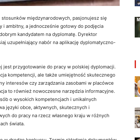
e stosunków międzynarodowych, pasjonujesz się
wny i ambitny, a jednocześnie gotowy do podjęcia
ś dobrym kandydatem na dyplomatę. Dyrektor
siaj uzupełniający nabór na aplikację dyplomatyczno-
 jest przygotowanie do pracy w polskiej dyplomacji.
acja kompetencji, ale także umiejętność skutecznego
rony interesów czy zarządzania zasobami w placówce
cja to również nowoczesne narzędzia informacyjne.
sób o wysokich kompetencjach i unikalnych
wa języki obce, aktywnych, skutecznych i
ych do pracy na rzecz własnego kraju w różnych
ach świata.
 się w drodze konkursu. Termin składania dokumentów