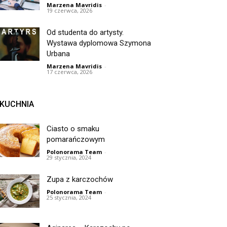
Marzena Mavridis
-
19 czerwca, 2026
Od studenta do artysty.
Wystawa dyplomowa Szymona
Urbana
Marzena Mavridis
-
17 czerwca, 2026
KUCHNIA
Ciasto o smaku
pomarańczowym
Polonorama Team
-
29 stycznia, 2024
Zupa z karczochów
Polonorama Team
-
25 stycznia, 2024