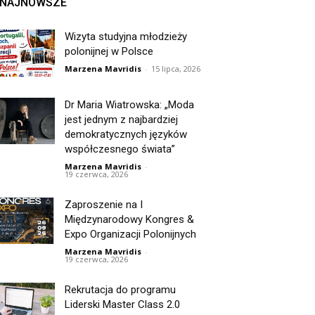
NAJNOWSZE
Wizyta studyjna młodzieży
polonijnej w Polsce
Marzena Mavridis
-
15 lipca, 2026
Dr Maria Wiatrowska: „Moda
jest jednym z najbardziej
demokratycznych języków
współczesnego świata”
Marzena Mavridis
-
19 czerwca, 2026
Zaproszenie na I
Międzynarodowy Kongres &
Expo Organizacji Polonijnych
Marzena Mavridis
-
19 czerwca, 2026
Rekrutacja do programu
Liderski Master Class 2.0