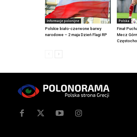
Informacje polonijne
Polska
Polskie biało-czerwone barwy
Finał Pucha
narodowe – 2 maja Dzień Flagi RP
Mecz Górn
Częstochow