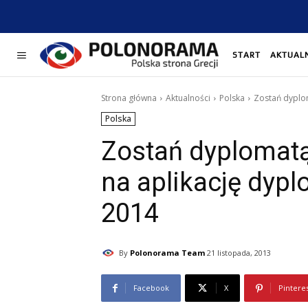
START
AKTUAL
Strona główna
Aktualności
Polska
Zostań dyplom
Polska
Zostań dyplomatą
na aplikację dyp
2014
By
Polonorama Team
21 listopada, 2013
Facebook
X
Pintere