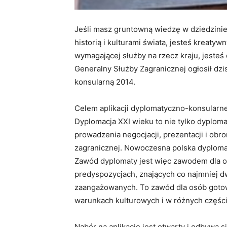
Jeśli masz gruntowną wiedzę w dziedzini
historią i kulturami świata, jesteś kreaty
wymagającej służby na rzecz kraju, jeste
Generalny Służby Zagranicznej ogłosił dzi
konsularną 2014.
Celem aplikacji dyplomatyczno-konsularnej
Dyplomacja XXI wieku to nie tylko dyplom
prowadzenia negocjacji, prezentacji i ob
zagranicznej. Nowoczesna polska dyploma
Zawód dyplomaty jest więc zawodem dla o
predyspozycjach, znających co najmniej d
zaangażowanych. To zawód dla osób gotow
warunkach kulturowych i w różnych części
Nabór na aplikację jest otwarty i odbywa