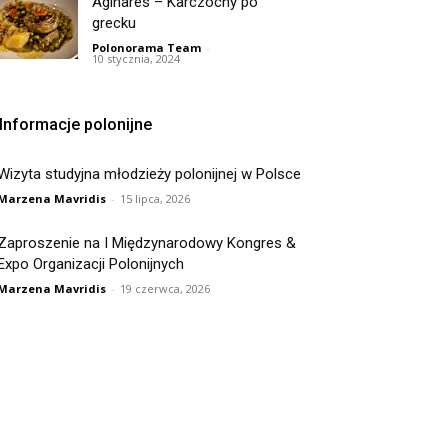
Aginares – Karczochy po
grecku
Polonorama Team
-
10 stycznia, 2024
Informacje polonijne
Wizyta studyjna młodzieży polonijnej w Polsce
Marzena Mavridis
-
15 lipca, 2026
Zaproszenie na I Międzynarodowy Kongres &
Expo Organizacji Polonijnych
Marzena Mavridis
-
19 czerwca, 2026