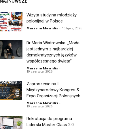
NAJNOWSZE
Wizyta studyjna młodzieży
polonijnej w Polsce
Marzena Mavridis
-
15 lipca, 2026
Dr Maria Wiatrowska: „Moda
jest jednym z najbardziej
demokratycznych języków
współczesnego świata”
Marzena Mavridis
-
19 czerwca, 2026
Zaproszenie na I
Międzynarodowy Kongres &
Expo Organizacji Polonijnych
Marzena Mavridis
-
19 czerwca, 2026
Rekrutacja do programu
Liderski Master Class 2.0