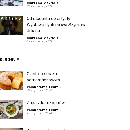
Marzena Mavridis
-
19 czerwca, 2026
Od studenta do artysty.
Wystawa dyplomowa Szymona
Urbana
Marzena Mavridis
-
17 czerwca, 2026
KUCHNIA
Ciasto o smaku
pomarańczowym
Polonorama Team
-
29 stycznia, 2024
Zupa z karczochów
Polonorama Team
-
25 stycznia, 2024