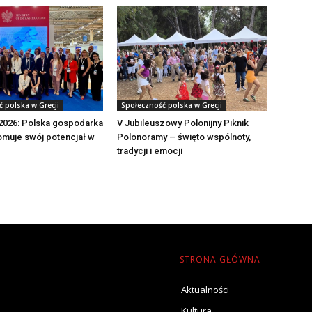
 polska w Grecji
Społeczność polska w Grecji
2026: Polska gospodarka
V Jubileuszowy Polonijny Piknik
muje swój potencjał w
Polonoramy – święto wspólnoty,
tradycji i emocji
STRONA GŁÓWNA
Aktualności
Kultura