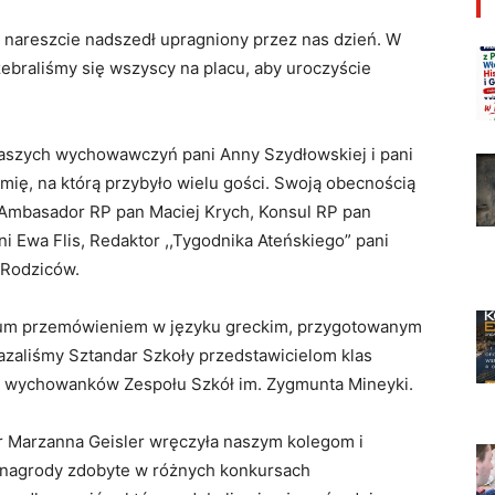
, nareszcie nadszedł upragniony przez nas dzień. W
zebraliśmy się wszyscy na placu, aby uroczyście
naszych wychowawczyń pani Anny Szydłowskiej i pani
mię, na którą przybyło wielu gości. Swoją obecnością
i, Ambasador RP pan Maciej Krych, Konsul RP pan
 Ewa Flis, Redaktor ,,Tygodnika Ateńskiego” pani
 Rodziców.
jum przemówieniem w języku greckim, przygotowanym
kazaliśmy Sztandar Szkoły przedstawicielom klas
no wychowanków Zespołu Szkół im. Zygmunta Mineyki.
r Marzanna Geisler wręczyła naszym kolegom i
 nagrody zdobyte w różnych konkursach