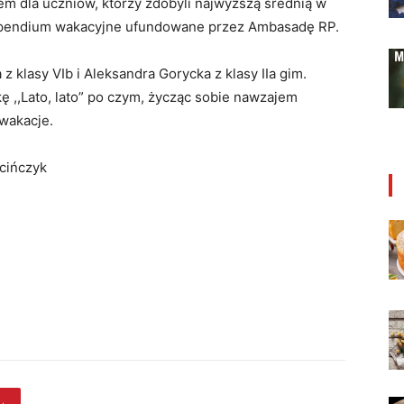
 dla uczniów, którzy zdobyli najwyższą średnią w
typendium wakacyjne ufundowane przez Ambasadę RP.
 klasy VIb i Aleksandra Gorycka z klasy IIa gim.
 ,,Lato, lato” po czym, życząc sobie nawzajem
 wakacje.
rcińczyk