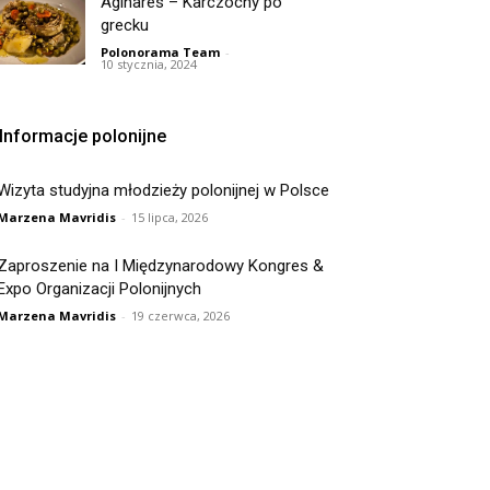
Aginares – Karczochy po
grecku
Polonorama Team
-
10 stycznia, 2024
Informacje polonijne
Wizyta studyjna młodzieży polonijnej w Polsce
Marzena Mavridis
-
15 lipca, 2026
Zaproszenie na I Międzynarodowy Kongres &
Expo Organizacji Polonijnych
Marzena Mavridis
-
19 czerwca, 2026