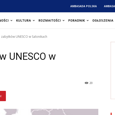
AMBASADA POLSKA
AMBASA
NOŚCI
KULTURA
ROZMAITOŚCI
PORADNIK
OGŁOSZENIA
 zabytków UNESCO w Salonikach
ów UNESCO w
20
st