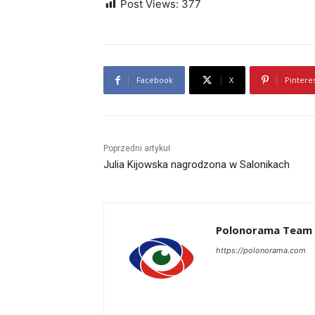
Post Views:
377
Facebook
X
Pintere
Poprzedni artykuł
Julia Kijowska nagrodzona w Salonikach
Polonorama Team
https://polonorama.com