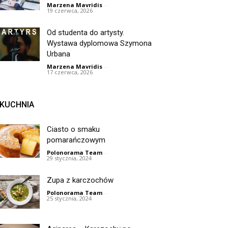
Marzena Mavridis
-
19 czerwca, 2026
Od studenta do artysty.
Wystawa dyplomowa Szymona
Urbana
Marzena Mavridis
-
17 czerwca, 2026
KUCHNIA
Ciasto o smaku
pomarańczowym
Polonorama Team
-
29 stycznia, 2024
Zupa z karczochów
Polonorama Team
-
25 stycznia, 2024