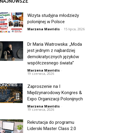
NAJNOWSZE
Wizyta studyjna młodzieży
polonijnej w Polsce
Marzena Mavridis
-
15 lipca, 2026
Dr Maria Wiatrowska: „Moda
jest jednym z najbardziej
demokratycznych języków
współczesnego świata”
Marzena Mavridis
-
19 czerwca, 2026
Zaproszenie na I
Międzynarodowy Kongres &
Expo Organizacji Polonijnych
Marzena Mavridis
-
19 czerwca, 2026
Rekrutacja do programu
Liderski Master Class 2.0