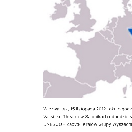
T
W czwartek, 15 listopada 2012 roku o god
h
Vassiliko Theatro w Salonikach odbędzie 
e
UNESCO – Zabytki Krajów Grupy Wyszechr
a