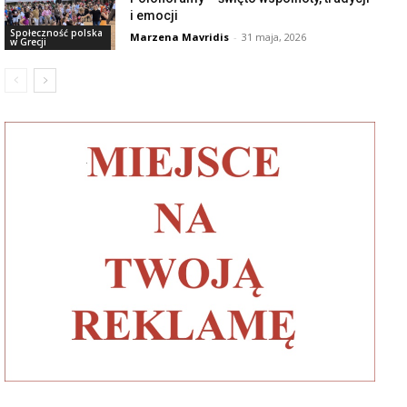
i emocji
Społeczność polska
Marzena Mavridis
-
31 maja, 2026
w Grecji