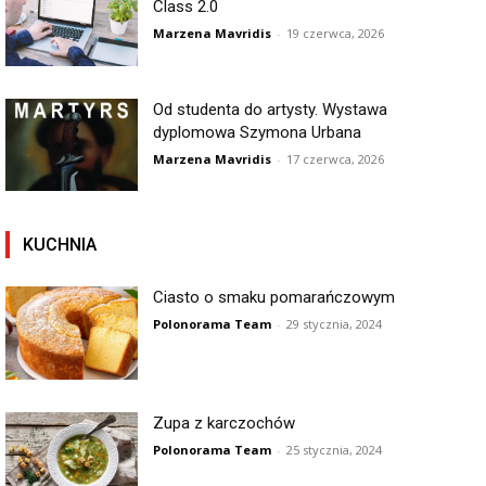
Class 2.0
Marzena Mavridis
-
19 czerwca, 2026
Od studenta do artysty. Wystawa
dyplomowa Szymona Urbana
Marzena Mavridis
-
17 czerwca, 2026
KUCHNIA
Ciasto o smaku pomarańczowym
Polonorama Team
-
29 stycznia, 2024
Zupa z karczochów
Polonorama Team
-
25 stycznia, 2024