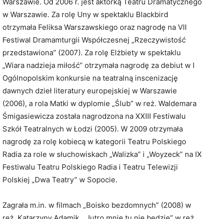
Warszawie. Od 2006 r. jest aktorką Teatru Dramatycznego
w Warszawie. Za rolę Uny w spektaklu Blackbird
otrzymała Feliksa Warszawskiego oraz nagrodę na VII
Festiwal Dramamturgii Współczesnej „Rzeczywistość
przedstawiona” (2007). Za rolę Elżbiety w spektaklu
„Wiara nadzieja miłość” otrzymała nagrodę za debiut w I
Ogólnopolskim konkursie na teatralną inscenizację
dawnych dzieł literatury europejskiej w Warszawie
(2006), a rola Matki w dyplomie „Ślub” w reż. Waldemara
Śmigasiewicza została nagrodzona na XXIII Festiwalu
Szkół Teatralnych w Łodzi (2005). W 2009 otrzymała
nagrodę za rolę kobiecą w kategorii Teatru Polskiego
Radia za role w słuchowiskach „Walizka” i „Woyzeck” na IX
Festiwalu Teatru Polskiego Radia i Teatru Telewizji
Polskiej „Dwa Teatry” w Sopocie.
Zagrała m.in. w filmach „Boisko bezdomnych” (2008) w
reż. Katarzyny Adamik, „Jutro mnie tu nie będzie” w reż.