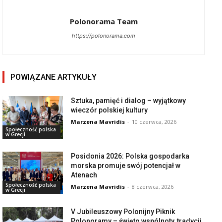
Polonorama Team
https://polonorama.com
POWIĄZANE ARTYKUŁY
Sztuka, pamięć i dialog – wyjątkowy
wieczór polskiej kultury
Marzena Mavridis
-
10 czerwca, 2026
Społeczność polska
w Grecji
Posidonia 2026: Polska gospodarka
morska promuje swój potencjał w
Atenach
Społeczność polska
Marzena Mavridis
-
8 czerwca, 2026
w Grecji
V Jubileuszowy Polonijny Piknik
Polonoramy – święto wspólnoty, tradycji