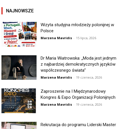
NAJNOWSZE
Wizyta studyjna młodzieży polonijnej w
Polsce
Marzena Mavridis
-
15 lipca, 2026
Dr Maria Wiatrowska: „Moda jest jednym
z najbardziej demokratycznych języków
współczesnego świata”
Marzena Mavridis
-
19 czerwca, 2026
Zaproszenie na I Międzynarodowy
Kongres & Expo Organizacji Polonijnych
Marzena Mavridis
-
19 czerwca, 2026
Rekrutacja do programu Liderski Master