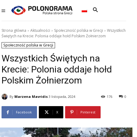
Strona główna
Aktualności
Społeczność polska w Grecji
Wszystkich
Świętych na Krecie: Polonia oddaje hołd Polskim Żołnierzom
Społeczność polska w Grecji
Wszystkich Świętych na
Krecie: Polonia oddaje hołd
Polskim Żołnierzom
By
Marzena Mavridis
3 listopada, 2024
176
0
Facebook
X
Pinterest