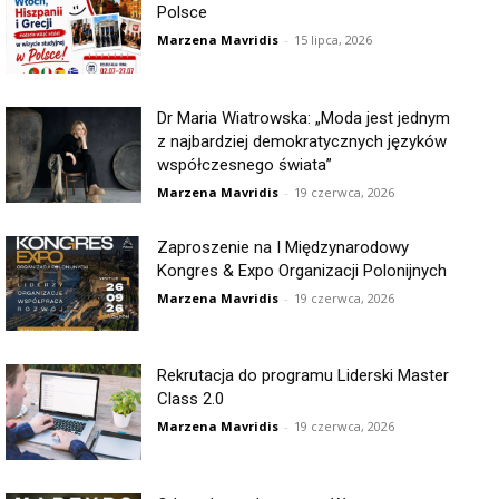
Polsce
Marzena Mavridis
-
15 lipca, 2026
Dr Maria Wiatrowska: „Moda jest jednym
z najbardziej demokratycznych języków
współczesnego świata”
Marzena Mavridis
-
19 czerwca, 2026
Zaproszenie na I Międzynarodowy
Kongres & Expo Organizacji Polonijnych
Marzena Mavridis
-
19 czerwca, 2026
Rekrutacja do programu Liderski Master
Class 2.0
Marzena Mavridis
-
19 czerwca, 2026