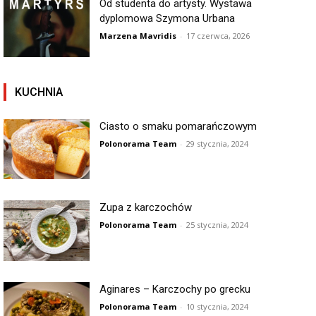
Od studenta do artysty. Wystawa
dyplomowa Szymona Urbana
Marzena Mavridis
-
17 czerwca, 2026
KUCHNIA
Ciasto o smaku pomarańczowym
Polonorama Team
-
29 stycznia, 2024
Zupa z karczochów
Polonorama Team
-
25 stycznia, 2024
Aginares – Karczochy po grecku
Polonorama Team
-
10 stycznia, 2024