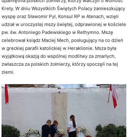
upamiętnia polskich żołnierzy, którzy walczyli o wolność
Krety. W dniu Wszystkich Świętych Polacy zamieszkujący
wyspę oraz Sławomir Pyl, Konsul RP w Atenach, wzięli
udział w uroczystej mszy świętej, odprawionej w kościele
pw. św. Antoniego Padewskiego w Rethymno. Mszę
celebrował ksiądz Maciej Mech, posługujący na co dzień
w greckiej parafii katolickiej w Heraklionie. Msza była
wyjątkową okazją do wspólnej modlitwy za zmarłych,
zwłaszcza za polskich żołnierzy, którzy spoczęli na tej
ziemi.