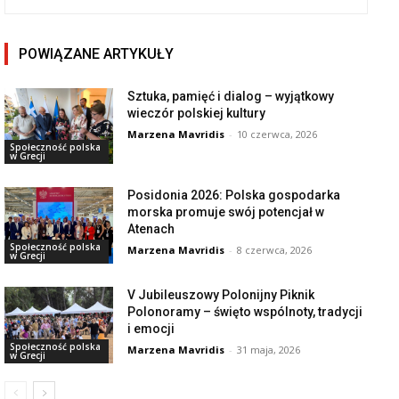
POWIĄZANE ARTYKUŁY
Sztuka, pamięć i dialog – wyjątkowy
wieczór polskiej kultury
Marzena Mavridis
-
10 czerwca, 2026
Społeczność polska
w Grecji
Posidonia 2026: Polska gospodarka
morska promuje swój potencjał w
Atenach
Społeczność polska
Marzena Mavridis
-
8 czerwca, 2026
w Grecji
V Jubileuszowy Polonijny Piknik
Polonoramy – święto wspólnoty, tradycji
i emocji
Społeczność polska
Marzena Mavridis
-
31 maja, 2026
w Grecji