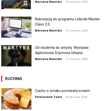
Marzena Mavridis
-
19 czerwca, 2026
Rekrutacja do programu Liderski Master
Class 2.0
Marzena Mavridis
-
19 czerwca, 2026
Od studenta do artysty. Wystawa
dyplomowa Szymona Urbana
Marzena Mavridis
-
17 czerwca, 2026
KUCHNIA
Ciasto o smaku pomarańczowym
Polonorama Team
-
29 stycznia, 2024