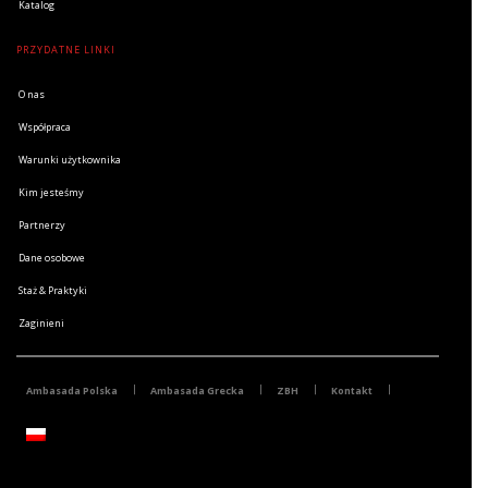
Katalog
PRZYDATNE LINKI
O nas
Współpraca
Warunki użytkownika
Kim jesteśmy
Partnerzy
Dane osobowe
Staż & Praktyki
Zaginieni
Ambasada Polska
Ambasada Grecka
ZBH
Kontakt