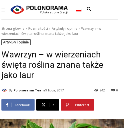
Strona główna
Rozmaitości
Artykuły i opinie
Wawrzyn - w
wierzeniach święta roślina znana także jako laur
Artykuły i opinie
Wawrzyn – w wierzeniach
święta roślina znana także
jako laur
By
Polonorama Team
9 lipca, 2017
242
0
Facebook
X
Pinterest