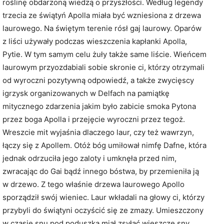
roślinę obdarzoną wiedzą o przyszłości. Według legendy
trzecia ze świątyń Apolla miała być wzniesiona z drzewa
laurowego. Na świętym terenie rósł gaj laurowy. Oparów
z liści używały podczas wieszczenia kapłanki Apolla,
Pytie. W tym samym celu żuły także same liście. Wieńcem
laurowym przyozdabiali sobie skronie ci, którzy otrzymali
od wyroczni pozytywną odpowiedź, a także zwycięscy
igrzysk organizowanych w Delfach na pamiątkę
mitycznego zdarzenia jakim było zabicie smoka Pytona
przez boga Apolla i przejęcie wyroczni przez tegoż.
Wreszcie mit wyjaśnia dlaczego laur, czy też wawrzyn,
łączy się z Apollem. Otóż bóg umiłował nimfę Dafne, która
jednak odrzuciła jego zaloty i umknęła przed nim,
zwracając do Gai bądź innego bóstwa, by przemieniła ją
w drzewo. Z tego właśnie drzewa laurowego Apollo
sporządził swój wieniec. Laur wkładali na głowy ci, którzy
przybyli do świątyni oczyścić się ze zmazy. Umieszczony
w czasie snu pod poduszką miał zsyłać wieszcze sny.