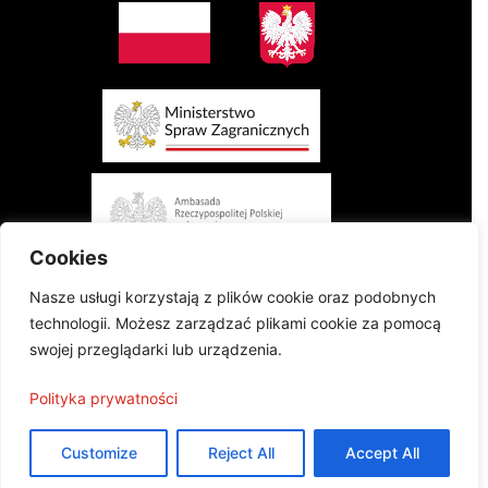
Cookies
Nasze usługi korzystają z plików cookie oraz podobnych
technologii. Możesz zarządzać plikami cookie za pomocą
swojej przeglądarki lub urządzenia.
Projekt finansowany przez Ministerstwo Spraw Zagranicznych Rzeczypospolitej
Polityka prywatności
Polskiej w konkursie „Polonia i Polacy za Granicą 2024 - Regranting”
Publikacja wyraża jedynie poglądy autorów i nie może być utożsamiana z
oficjalnym stanowiskiem Ministerstwa Spraw Zagranicznych
Customize
Reject All
Accept All
Projekt współfinansowany przez Ambasadę Rzeczypospolitej Polskiej w Atenach