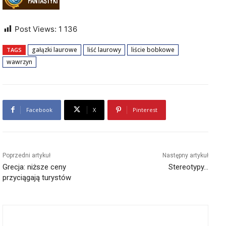
Post Views:
1 136
gałązki laurowe
liść laurowy
liście bobkowe
TAGS
wawrzyn
Facebook
X
Pinterest
Poprzedni artykuł
Następny artykuł
Grecja: niższe ceny
Stereotypy…
przyciągają turystów