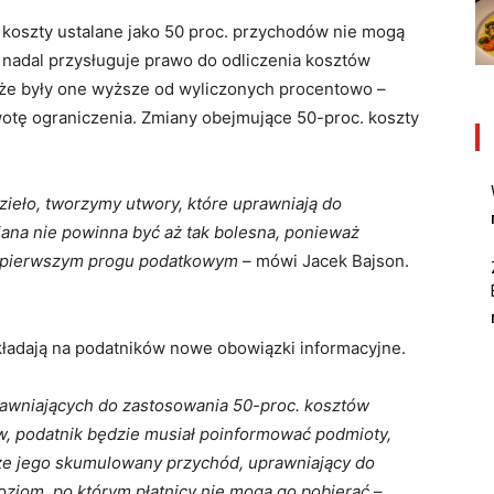
koszty ustalane jako 50 proc. przychodów nie mogą
 nadal przysługuje prawo do odliczenia kosztów
, że były one wyższe od wyliczonych procentowo –
wotę ograniczenia. Zmiany obejmujące 50-proc. koszty
dzieło, tworzymy utwory, które uprawniają do
ana nie powinna być aż tak bolesna, ponieważ
 pierwszym progu podatkowym
– mówi Jacek Bajson.
adają na podatników nowe obowiązki informacyjne.
wniających do zastosowania 50-proc. kosztów
, podatnik będzie musiał poinformować podmioty,
 że jego skumulowany przychód, uprawniający do
poziom, po którym płatnicy nie mogą go pobierać
–