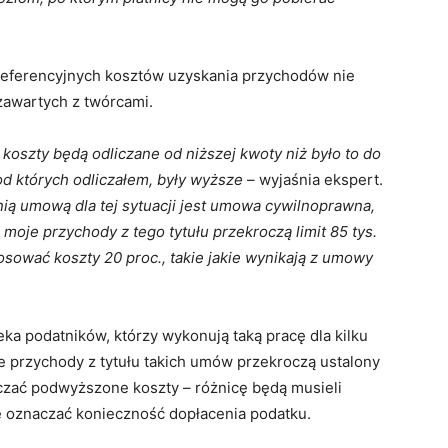
eferencyjnych kosztów uzyskania przychodów nie
awartych z twórcami.
oszty będą odliczane od niższej kwoty niż było to do
od których odliczałem, były wyższe
– wyjaśnia ekspert.
nią umową dla tej sytuacji jest umowa cywilnoprawna,
i moje przychody z tego tytułu przekroczą limit 85 tys.
osować koszty 20 proc., takie jakie wynikają z umowy
a podatników, którzy wykonują taką pracę dla kilku
e przychody z tytułu takich umów przekroczą ustalony
iczać podwyższone koszty – różnicę będą musieli
że oznaczać konieczność dopłacenia podatku.