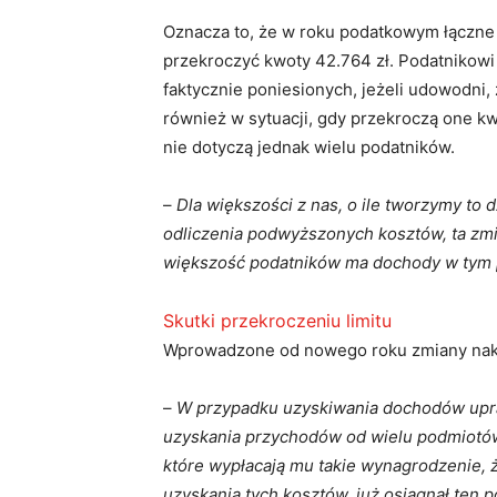
Oznacza to, że w roku podatkowym łączne 
przekroczyć kwoty 42.764 zł. Podatnikowi
faktycznie poniesionych, jeżeli udowodni
również w sytuacji, gdy przekroczą one k
nie dotyczą jednak wielu podatników.
–
Dla większości z nas, o ile tworzymy to 
odliczenia podwyższonych kosztów, ta zmi
większość podatników ma dochody w tym
Skutki przekroczeniu limitu
Wprowadzone od nowego roku zmiany nakł
–
W przypadku uzyskiwania dochodów upra
uzyskania przychodów od wielu podmiotów
które wypłacają mu takie wynagrodzenie,
uzyskania tych kosztów, już osiągnął ten 