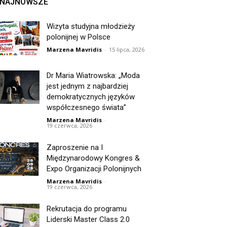
NAJNOWSZE
Wizyta studyjna młodzieży
polonijnej w Polsce
Marzena Mavridis
-
15 lipca, 2026
Dr Maria Wiatrowska: „Moda
jest jednym z najbardziej
demokratycznych języków
współczesnego świata”
Marzena Mavridis
-
19 czerwca, 2026
Zaproszenie na I
Międzynarodowy Kongres &
Expo Organizacji Polonijnych
Marzena Mavridis
-
19 czerwca, 2026
Rekrutacja do programu
Liderski Master Class 2.0