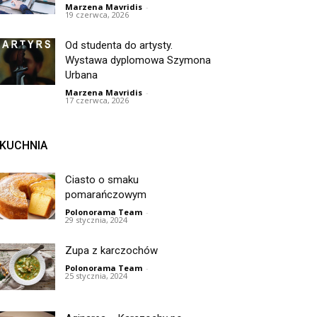
Marzena Mavridis
-
19 czerwca, 2026
Od studenta do artysty.
Wystawa dyplomowa Szymona
Urbana
Marzena Mavridis
-
17 czerwca, 2026
KUCHNIA
Ciasto o smaku
pomarańczowym
Polonorama Team
-
29 stycznia, 2024
Zupa z karczochów
Polonorama Team
-
25 stycznia, 2024