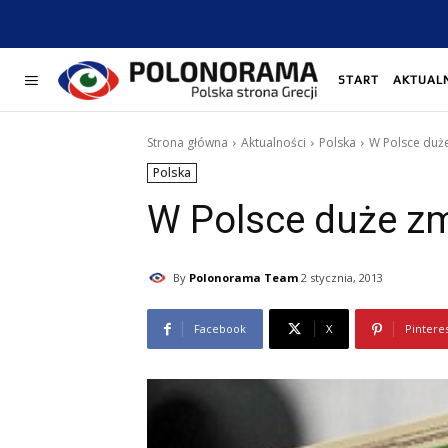
START
AKTUAL
Strona główna
Aktualności
Polska
W Polsce duż
Polska
W Polsce duże z
By
Polonorama Team
2 stycznia, 2013
Facebook
X
Pintere