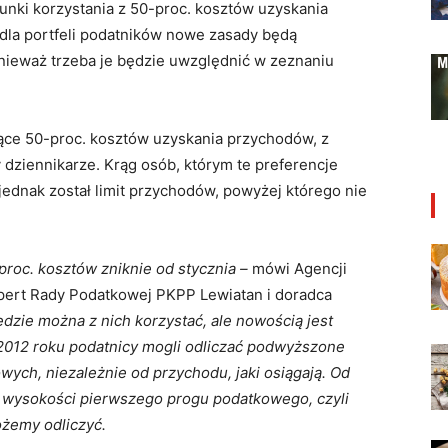
unki korzystania z 50-proc. kosztów uzyskania
dla portfeli podatników nowe zasady będą
nieważ trzeba je będzie uwzględnić w zeznaniu
zące 50-proc. kosztów uzyskania przychodów, z
zy dziennikarze. Krąg osób, którym te preferencje
jednak został limit przychodów, powyżej którego nie
proc. kosztów zniknie od stycznia –
mówi Agencji
spert Rady Podatkowej PKPP Lewiatan i doradca
dzie można z nich korzystać, ale nowością jest
2012 roku podatnicy mogli odliczać podwyższone
wych, niezależnie od przychodu, jaki osiągają. Od
o wysokości pierwszego progu podatkowego, czyli
ożemy odliczyć.