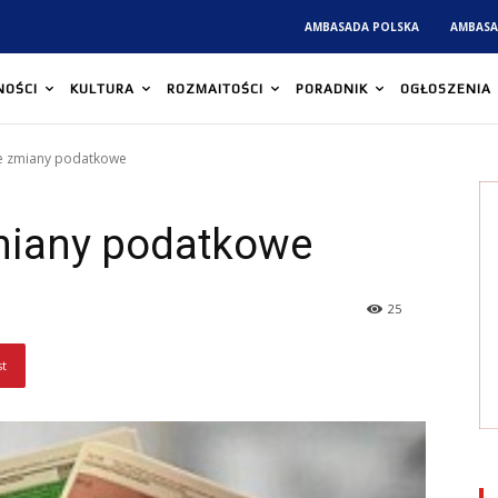
AMBASADA POLSKA
AMBASA
NOŚCI
KULTURA
ROZMAITOŚCI
PORADNIK
OGŁOSZENIA
e zmiany podatkowe
miany podatkowe
25
st