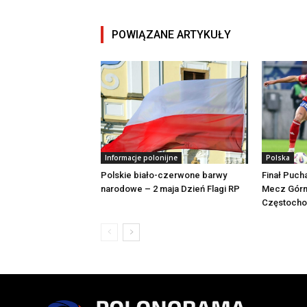
POWIĄZANE ARTYKUŁY
Informacje polonijne
Polska
Polskie biało-czerwone barwy
Finał Pucha
narodowe – 2 maja Dzień Flagi RP
Mecz Górn
Częstochow