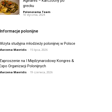
Aginares – Karczochy po
grecku
Polonorama Team
-
10 stycznia, 2024
Informacje polonijne
Wizyta studyjna młodzieży polonijnej w Polsce
Marzena Mavridis
-
15 lipca, 2026
Zaproszenie na I Międzynarodowy Kongres &
Expo Organizacji Polonijnych
Marzena Mavridis
-
19 czerwca, 2026