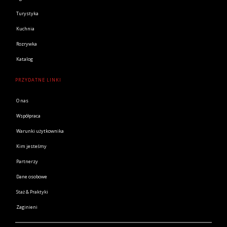
Turystyka
Kuchnia
Rozrywka
Katalog
PRZYDATNE LINKI
O nas
Współpraca
Warunki użytkownika
Kim jesteśmy
Partnerzy
Dane osobowe
Staż & Praktyki
Zaginieni