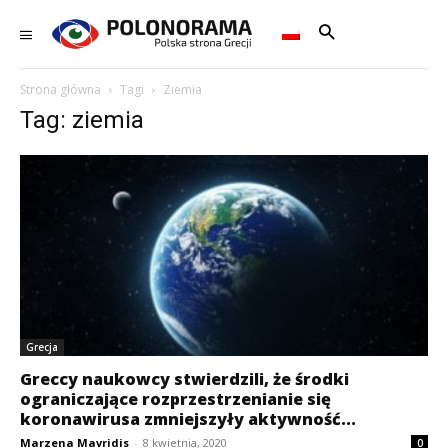
Strona główna
Tagi
Ziemia
Tag: ziemia
Grecja
Greccy naukowcy stwierdzili, że środki
ograniczające rozprzestrzenianie się
koronawirusa zmniejszyły aktywność...
Marzena Mavridis
-
8 kwietnia, 2020
0