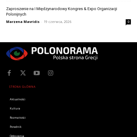
Zaproszenie na I Międzynarodowy Kongres & Expo Organizacji
Polonijnych
Marzena Mavridis
-
19 czerwca, 2026
0
STRONA GŁÓWNA
Aktualności
Kultura
Rozmaitości
Poradnik
Ogłoszenia