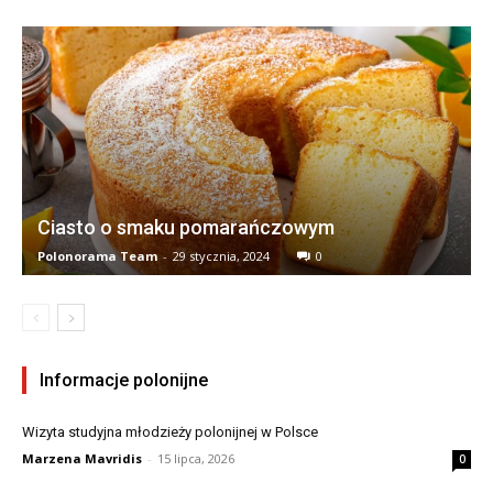
Ciasto o smaku pomarańczowym
Polonorama Team
-
29 stycznia, 2024
0
Informacje polonijne
Wizyta studyjna młodzieży polonijnej w Polsce
Marzena Mavridis
-
15 lipca, 2026
0