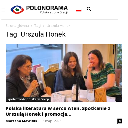
Strona główna
Tagi
Urszula Honek
Tag: Urszula Honek
Społeczność polska w Grecji
Polska literatura w sercu Aten. Spotkanie z
Urszulą Honek i promocja...
Marzena Mavridis
-
15 maja, 2026
0