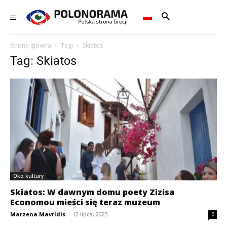
Strona główna
Tagi
Skiatos
Tag: Skiatos
Oko kultury
Skiatos: W dawnym domu poety Zizisa
Economou mieści się teraz muzeum
Marzena Mavridis
-
12 lipca, 2023
0