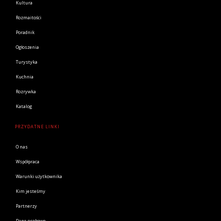
Kultura
Rozmaitości
Poradnik
Ogłoszenia
Turystyka
Kuchnia
Rozrywka
Katalog
PRZYDATNE LINKI
O nas
Współpraca
Warunki użytkownika
Kim jesteśmy
Partnerzy
Dane osobowe