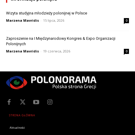
Wizyta studyjna młodzieży polonijnej w Polsce
Marzena Mavridis
-
15 lipca, 2026
0
Zaproszenie na I Międzynarodowy Kongres & Expo Organizacji
Polonijnych
Marzena Mavridis
-
19 czerwca, 2026
0
STRONA GŁÓWNA
Aktualności