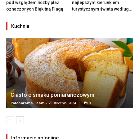
pod względem liczby plaż
najlepszym kierunkiem
oznaczonych Błękitną Flagą
turystycznym świata według...
Kuchnia
Ciasto o smaku pomarańczowym
Polonorama Team
-
29 stycznia, 2024
0
Informacje polonijne