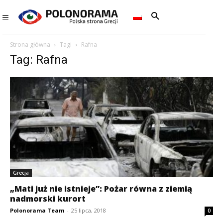
Strona główna
Tagi
Rafna
Tag: Rafna
Grecja
„Mati już nie istnieje”: Pożar równa z ziemią
nadmorski kurort
Polonorama Team
-
25 lipca, 2018
0