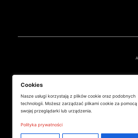
A
Cookies
Nasze usługi korzystają z plików cookie oraz podobnych
technologii. Możesz zarządzać plikami cookie za pomocą
swojej przeglądarki lub urządzenia.
Projekt finansowany przez Ministe
Publikacja wyraża jedynie
Polityka prywatności
©2024 Wszelkie prawa zastrzeżone |
Polityka prywatności