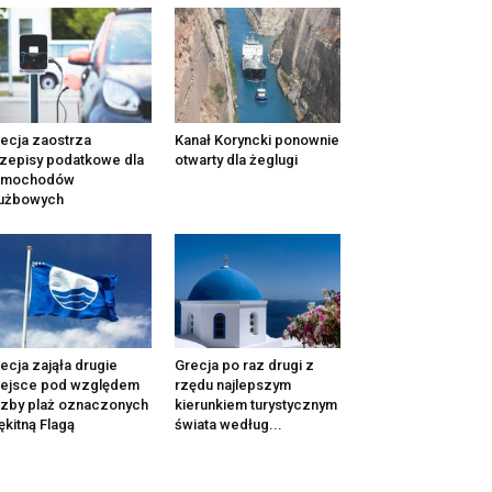
ecja zaostrza
Kanał Koryncki ponownie
zepisy podatkowe dla
otwarty dla żeglugi
amochodów
łużbowych
ecja zająła drugie
Grecja po raz drugi z
iejsce pod względem
rzędu najlepszym
czby plaż oznaczonych
kierunkiem turystycznym
ękitną Flagą
świata według...