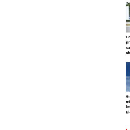
Gr
pr
s
s
Gr
m
li
Bł