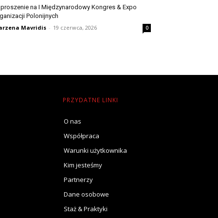
proszenie na I Międzynarodowy Kongres & Expo
ganizacji Polonijnych
rzena Mavridis
-
19 czerwca, 2026
0
PRZYDATNE LINKI
O nas
Współpraca
Warunki użytkownika
Kim jesteśmy
Partnerzy
Dane osobowe
Staż & Praktyki