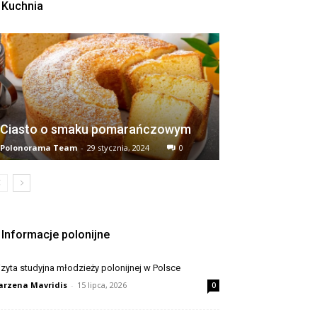
Kuchnia
Ciasto o smaku pomarańczowym
Polonorama Team
-
29 stycznia, 2024
0
Informacje polonijne
zyta studyjna młodzieży polonijnej w Polsce
rzena Mavridis
-
15 lipca, 2026
0