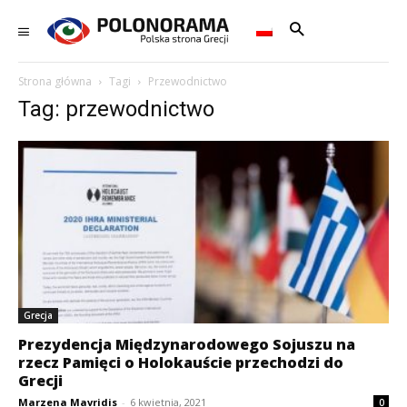
Strona główna
Tagi
Przewodnictwo
Tag: przewodnictwo
Grecja
Prezydencja Międzynarodowego Sojuszu na
rzecz Pamięci o Holokauście przechodzi do
Grecji
Marzena Mavridis
-
6 kwietnia, 2021
0