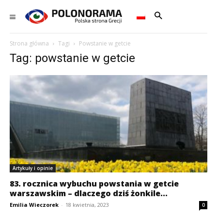
Strona główna
Tagi
Powstanie w getcie
Tag: powstanie w getcie
Artykuły i opinie
83. rocznica wybuchu powstania w getcie
warszawskim – dlaczego dziś żonkile...
Emilia Wieczorek
-
18 kwietnia, 2023
0