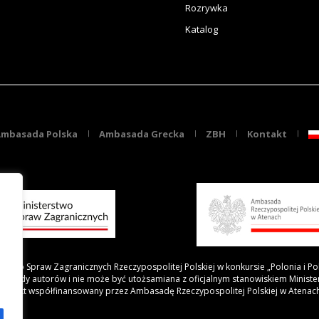
Rozrywka
Katalog
mbasada Polska
Ambasada Grecka
ZBH
Kontakt
rstwo Spraw Zagranicznych Rzeczypospolitej Polskiej w konkursie „Polonia i Po
 poglądy autorów i nie może być utożsamiana z oficjalnym stanowiskiem Minist
Projekt współfinansowany przez Ambasadę Rzeczypospolitej Polskiej w Atenac