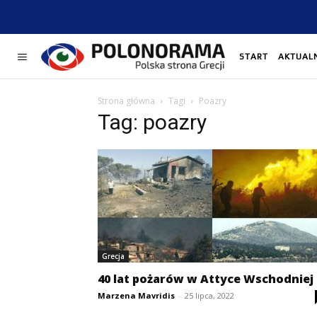
START
AKTUAL
Strona główna
Tagi
Poazry
Tag: poazry
Grecja
40 lat pożarów w Attyce Wschodniej
Marzena Mavridis
-
25 lipca, 2022