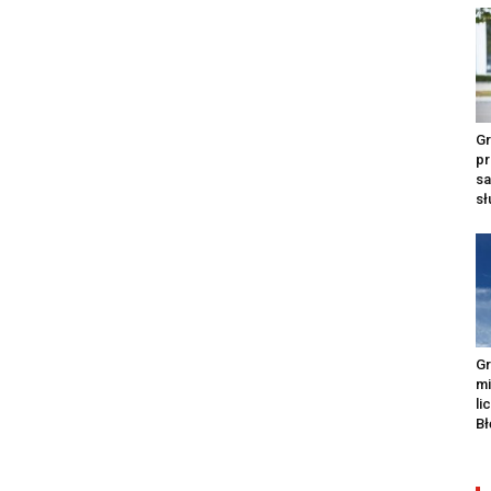
Gr
pr
s
s
Gr
m
li
Bł