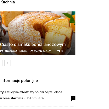
Kuchnia
Ciasto o smaku pomarańczowym
Polonorama Team
-
29 stycznia, 2024
0
Informacje polonijne
zyta studyjna młodzieży polonijnej w Polsce
rzena Mavridis
-
15 lipca, 2026
0