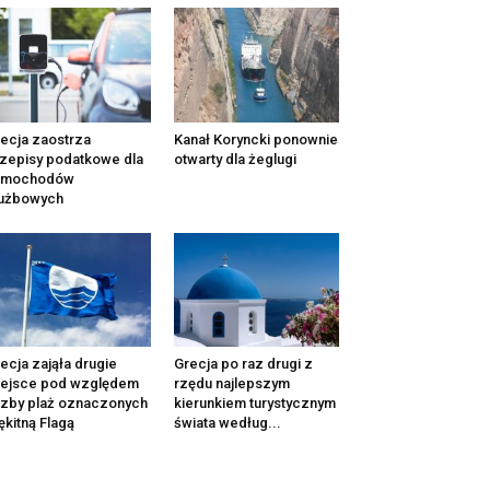
ecja zaostrza
Kanał Koryncki ponownie
zepisy podatkowe dla
otwarty dla żeglugi
amochodów
łużbowych
ecja zająła drugie
Grecja po raz drugi z
iejsce pod względem
rzędu najlepszym
czby plaż oznaczonych
kierunkiem turystycznym
ękitną Flagą
świata według...