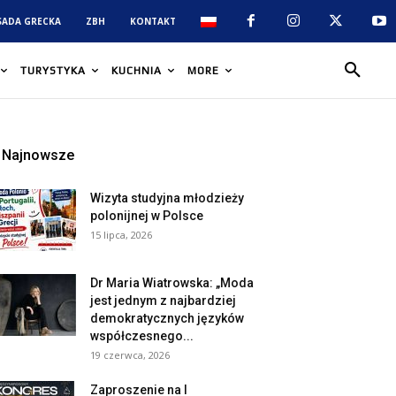
SADA GRECKA
ZBH
KONTAKT
TURYSTYKA
KUCHNIA
MORE
Najnowsze
Wizyta studyjna młodzieży
polonijnej w Polsce
15 lipca, 2026
Dr Maria Wiatrowska: „Moda
jest jednym z najbardziej
demokratycznych języków
współczesnego...
19 czerwca, 2026
Zaproszenie na I