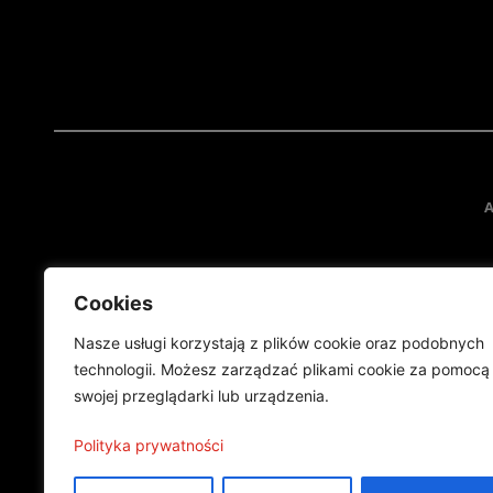
A
Cookies
Nasze usługi korzystają z plików cookie oraz podobnych
technologii. Możesz zarządzać plikami cookie za pomocą
swojej przeglądarki lub urządzenia.
Projekt finansowany przez Ministe
Publikacja wyraża jedynie
Polityka prywatności
©2024 Wszelkie prawa zastrzeżone |
Polityka prywatności