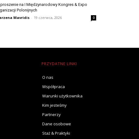
proszenie na I Międzynarodowy Kongres & Expo
ganizacji Polonijnych
rzena Mavridis
-
19 czerwca, 2026
0
PRZYDATNE LINKI
O nas
Współpraca
Warunki użytkownika
Kim jesteśmy
Partnerzy
Dane osobowe
Staż & Praktyki