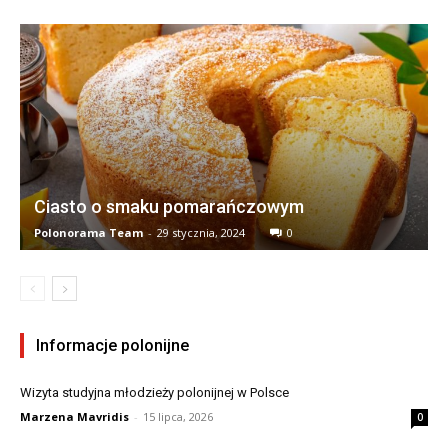
Ciasto o smaku pomarańczowym
Polonorama Team
-
29 stycznia, 2024
0
Informacje polonijne
Wizyta studyjna młodzieży polonijnej w Polsce
Marzena Mavridis
-
15 lipca, 2026
0