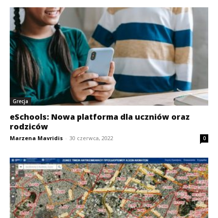
Grecja
eSchools: Nowa platforma dla uczniów oraz
rodziców
Marzena Mavridis
-
30 czerwca, 2022
0