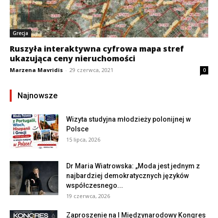
Grecja
Ruszyła interaktywna cyfrowa mapa stref
ukazująca ceny nieruchomości
Marzena Mavridis
-
29 czerwca, 2021
0
Najnowsze
Wizyta studyjna młodzieży polonijnej w
Polsce
15 lipca, 2026
Dr Maria Wiatrowska: „Moda jest jednym z
najbardziej demokratycznych języków
współczesnego...
19 czerwca, 2026
Zaproszenie na I Międzynarodowy Kongres