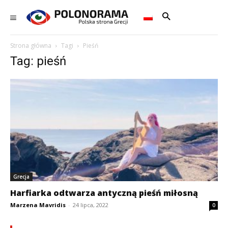
Strona główna
Tagi
Pieśń
Tag: pieśń
Grecja
Harfiarka odtwarza antyczną pieśń miłosną
Marzena Mavridis
-
24 lipca, 2022
0