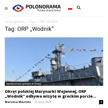
Strona główna
Tagi
ORP „Wodnik”
Tag: ORP „Wodnik”
Społeczność polska w Grecji
Okręt polskiej Marynarki Wojennej, ORP
„Wodnik” odbywa wizytę w greckim porcie...
Marzena Mavridis
-
13 lipca, 2023
0