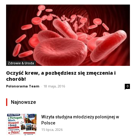
Zdrowie & Uroda
Oczyść krew, a pozbędziesz się zmęczenia i
chorób!
Polonorama Team
-
18 maja, 2016
0
Najnowsze
Wizyta studyjna młodzieży polonijnej w
Polsce
15 lipca, 2026