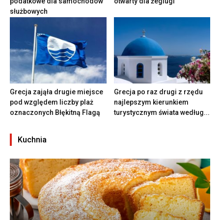
podatkowe dla samochodów
otwarty dla żeglugi
służbowych
Grecja zająła drugie miejsce
Grecja po raz drugi z rzędu
pod względem liczby plaż
najlepszym kierunkiem
oznaczonych Błękitną Flagą
turystycznym świata według...
Kuchnia