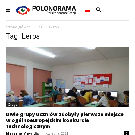
Strona główna
Tagi
Leros
Tag: Leros
Grecja
Dwie grupy uczniów zdobyły pierwsze miejsce
w ogólnoeuropejskim konkursie
technologicznym
Marzena Mavridis
-
1 kwietnia, 2021
0