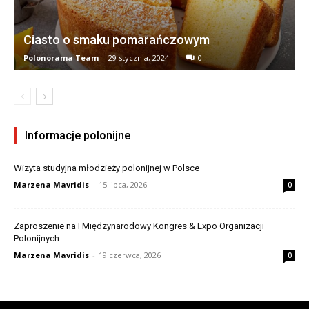
Ciasto o smaku pomarańczowym
Polonorama Team
-
29 stycznia, 2024
0
Informacje polonijne
Wizyta studyjna młodzieży polonijnej w Polsce
Marzena Mavridis
-
15 lipca, 2026
0
Zaproszenie na I Międzynarodowy Kongres & Expo Organizacji
Polonijnych
Marzena Mavridis
-
19 czerwca, 2026
0