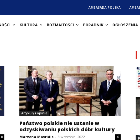
AMBASADA POLSKA
AMBA
NOŚCI
KULTURA
ROZMAITOŚCI
PORADNIK
OGŁOSZENIA
Artykuły i opinie
Państwo polskie nie ustanie w
odzyskiwaniu polskich dóbr kultury
Marzena Mavridis
-
8 września, 2022
0
0