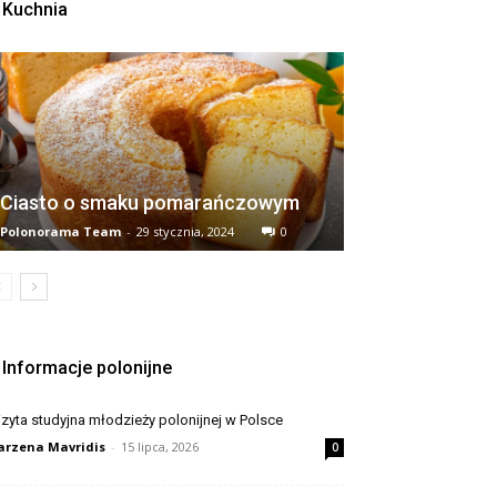
Kuchnia
Ciasto o smaku pomarańczowym
Polonorama Team
-
29 stycznia, 2024
0
Informacje polonijne
zyta studyjna młodzieży polonijnej w Polsce
rzena Mavridis
-
15 lipca, 2026
0