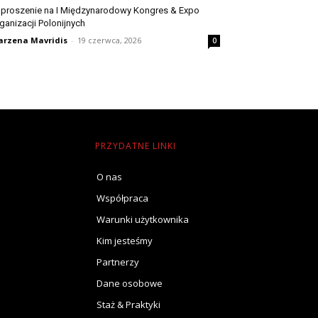
proszenie na I Międzynarodowy Kongres & Expo
ganizacji Polonijnych
rzena Mavridis
-
19 czerwca, 2026
0
PRZYDATNE LINKI
O nas
Współpraca
Warunki użytkownika
Kim jesteśmy
Partnerzy
Dane osobowe
Staż & Praktyki