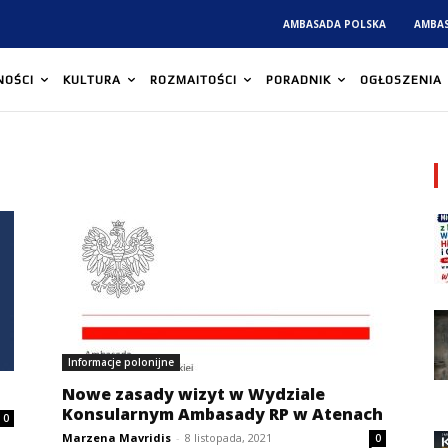
AMBASADA POLSKA
AMBA
NOŚCI
KULTURA
ROZMAITOŚCI
PORADNIK
OGŁOSZENIA
Informacje polonijne
Nowe zasady wizyt w Wydziale
Konsularnym Ambasady RP w Atenach
0
Marzena Mavridis
-
8 listopada, 2021
0