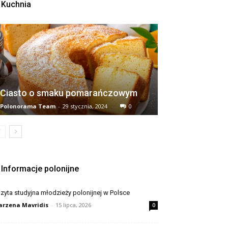
Kuchnia
Ciasto o smaku pomarańczowym
Polonorama Team
-
29 stycznia, 2024
0
Informacje polonijne
zyta studyjna młodzieży polonijnej w Polsce
rzena Mavridis
-
15 lipca, 2026
0