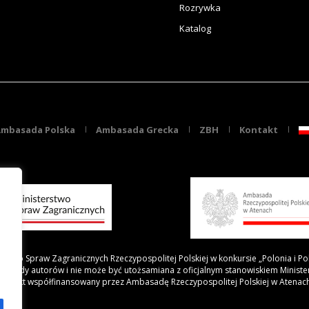
Rozrywka
Katalog
mbasada Polska
Ambasada Grecka
ZBH
Kontakt
rstwo Spraw Zagranicznych Rzeczypospolitej Polskiej w konkursie „Polonia i Po
 poglądy autorów i nie może być utożsamiana z oficjalnym stanowiskiem Minist
Projekt współfinansowany przez Ambasadę Rzeczypospolitej Polskiej w Atenac