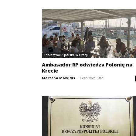
Społeczność polska w Grecji
Ambasador RP odwiedza Polonię na
Krecie
Marzena Mavridis
-
1 czerwca, 2021