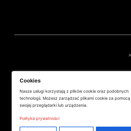
A
Cookies
Nasze usługi korzystają z plików cookie oraz podobnych
technologii. Możesz zarządzać plikami cookie za pomocą
swojej przeglądarki lub urządzenia.
Projekt finansowany przez Ministe
Publikacja wyraża jedynie
Polityka prywatności
©2024 Wszelkie prawa zastrzeżone |
Polityka prywatności