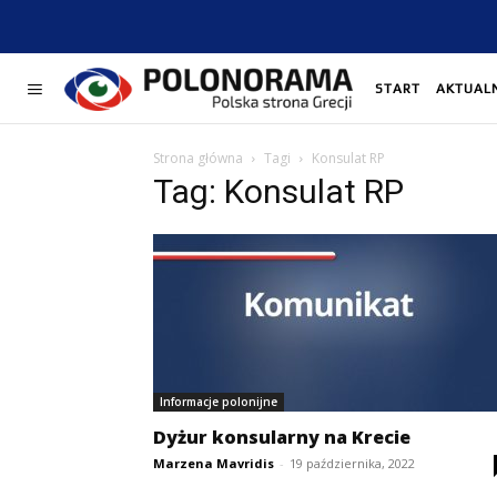
START
AKTUAL
Strona główna
Tagi
Konsulat RP
Tag: Konsulat RP
Informacje polonijne
Dyżur konsularny na Krecie
Marzena Mavridis
-
19 października, 2022