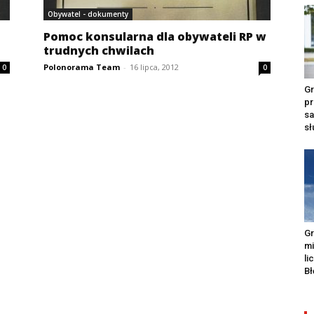
Obywatel - dokumenty
Pomoc konsularna dla obywateli RP w
trudnych chwilach
Polonorama Team
-
16 lipca, 2012
0
0
Gr
pr
s
s
Gr
m
li
Bł