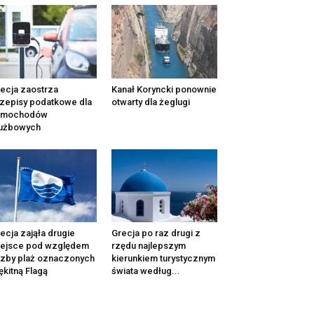
ecja zaostrza
Kanał Koryncki ponownie
zepisy podatkowe dla
otwarty dla żeglugi
amochodów
łużbowych
ecja zająła drugie
Grecja po raz drugi z
iejsce pod względem
rzędu najlepszym
czby plaż oznaczonych
kierunkiem turystycznym
ękitną Flagą
świata według...