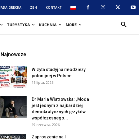
SADA GRECKA
ZBH
KONTAKT
TURYSTYKA
KUCHNIA
MORE
Najnowsze
Wizyta studyjna młodzieży
polonijnej w Polsce
15 lipca, 2026
Dr Maria Wiatrowska: „Moda
jest jednym z najbardziej
demokratycznych języków
współczesnego...
19 czerwca, 2026
Zaproszenie na I