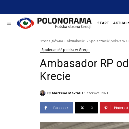
START
AKTUAL
Strona główna
Aktualności
Społeczność polska w Gr
Społeczność polska w Grecji
Ambasador RP odw
Krecie
By
Marzena Mavridis
1 czerwca, 2021
Facebook
X
Pinterest