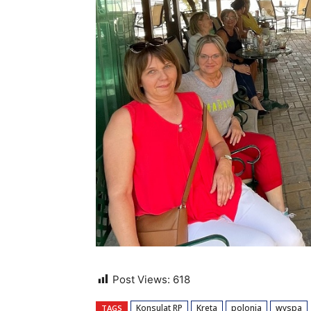
Post Views:
618
Konsulat RP
Kreta
polonia
wyspa
TAGS