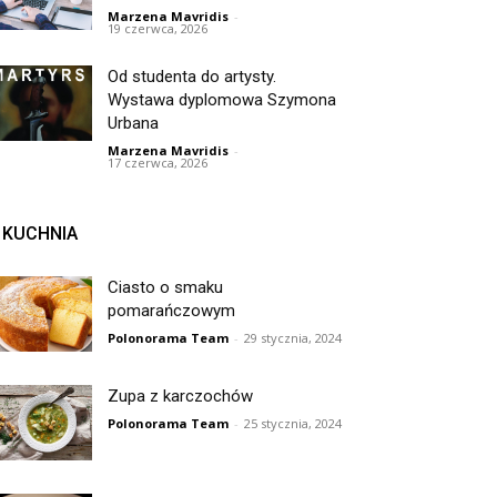
Marzena Mavridis
-
19 czerwca, 2026
Od studenta do artysty.
Wystawa dyplomowa Szymona
Urbana
Marzena Mavridis
-
17 czerwca, 2026
KUCHNIA
Ciasto o smaku
pomarańczowym
Polonorama Team
-
29 stycznia, 2024
Zupa z karczochów
Polonorama Team
-
25 stycznia, 2024