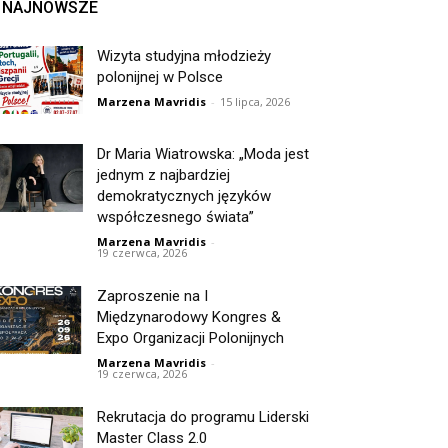
NAJNOWSZE
Wizyta studyjna młodzieży
polonijnej w Polsce
Marzena Mavridis
-
15 lipca, 2026
Dr Maria Wiatrowska: „Moda jest
jednym z najbardziej
demokratycznych języków
współczesnego świata”
Marzena Mavridis
-
19 czerwca, 2026
Zaproszenie na I
Międzynarodowy Kongres &
Expo Organizacji Polonijnych
Marzena Mavridis
-
19 czerwca, 2026
Rekrutacja do programu Liderski
Master Class 2.0