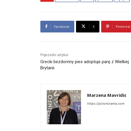
Facebook
X
Pinterest
Poprzedni artykuł
Grecki bezdomny pies adoptuje parę z Wielkiej
Brytanii
Marzena Mavridis
https://polonorama.com