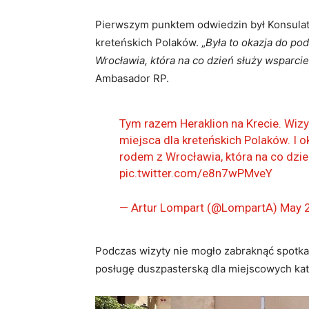
Pierwszym punktem odwiedzin był Konsulat
kreteńskich Polaków. „
Była to okazja do po
Wrocławia, która na co dzień służy wsparcie
Ambasador RP.
Tym razem Heraklion na Krecie. Wi
miejsca dla kreteńskich Polaków. I 
rodem z Wrocławia, która na co dzień
pic.twitter.com/e8n7wPMveY
— Artur Lompart (@LompartA)
May 
Podczas wizyty nie mogło zabraknąć spotka
posługę duszpasterską dla miejscowych kato