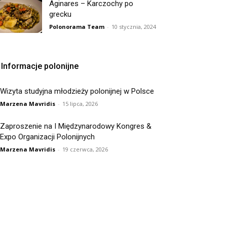
Aginares – Karczochy po
grecku
Polonorama Team
-
10 stycznia, 2024
Informacje polonijne
Wizyta studyjna młodzieży polonijnej w Polsce
Marzena Mavridis
-
15 lipca, 2026
Zaproszenie na I Międzynarodowy Kongres &
Expo Organizacji Polonijnych
Marzena Mavridis
-
19 czerwca, 2026