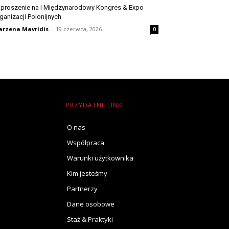
proszenie na I Międzynarodowy Kongres & Expo
ganizacji Polonijnych
rzena Mavridis
-
19 czerwca, 2026
0
PRZYDATNE LINKI
O nas
Współpraca
Warunki użytkownika
Kim jesteśmy
Partnerzy
Dane osobowe
Staż & Praktyki