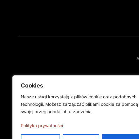
A
Cookies
Nasze usługi korzystają z plików cookie oraz podobnych
technologii. Możesz zarządzać plikami cookie za pomocą
swojej przeglądarki lub urządzenia.
Projekt finansowany przez Ministe
Publikacja wyraża jedynie
Polityka prywatności
©2024 Wszelkie prawa zastrzeżone |
Polityka prywatności