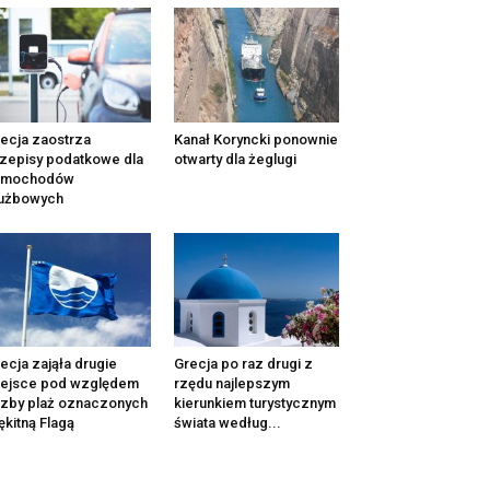
ecja zaostrza
Kanał Koryncki ponownie
zepisy podatkowe dla
otwarty dla żeglugi
amochodów
łużbowych
ecja zająła drugie
Grecja po raz drugi z
iejsce pod względem
rzędu najlepszym
czby plaż oznaczonych
kierunkiem turystycznym
ękitną Flagą
świata według...