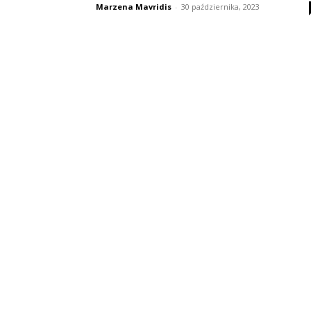
Marzena Mavridis
-
30 października, 2023