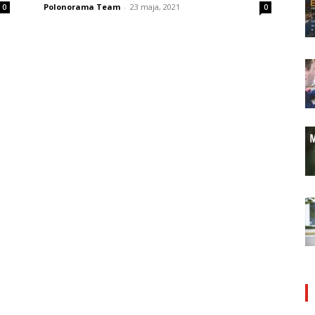
Polonorama Team
-
23 maja, 2021
0
0