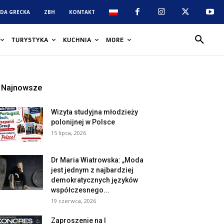
DA GRECKA
ZBH
KONTAKT
TURYSTYKA
KUCHNIA
MORE
Najnowsze
Wizyta studyjna młodzieży
polonijnej w Polsce
15 lipca, 2026
Dr Maria Wiatrowska: „Moda
jest jednym z najbardziej
demokratycznych języków
współczesnego...
19 czerwca, 2026
Zaproszenie na I