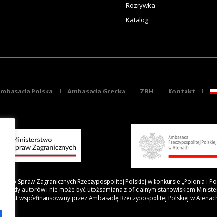
Rozrywka
Katalog
mbasada Polska
Ambasada Grecka
ZBH
Kontakt
rstwo Spraw Zagranicznych Rzeczypospolitej Polskiej w konkursie „Polonia i Po
 poglądy autorów i nie może być utożsamiana z oficjalnym stanowiskiem Minist
Projekt współfinansowany przez Ambasadę Rzeczypospolitej Polskiej w Atenac