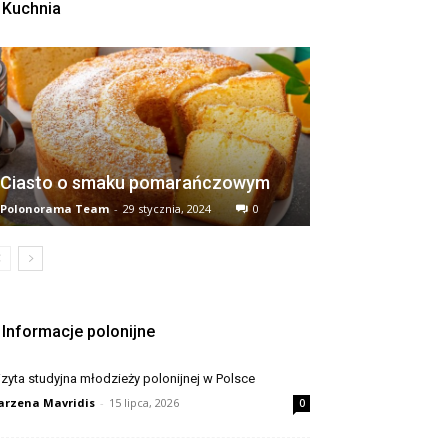
Kuchnia
Ciasto o smaku pomarańczowym
Polonorama Team
-
29 stycznia, 2024
0
Informacje polonijne
zyta studyjna młodzieży polonijnej w Polsce
rzena Mavridis
-
15 lipca, 2026
0