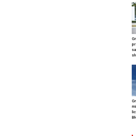
Gr
pr
s
s
Gr
m
li
Bł