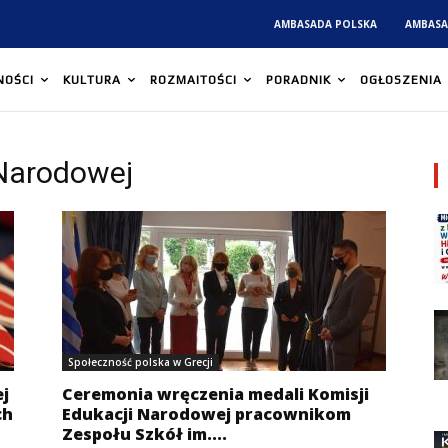
AMBASADA POLSKA
AMBASA
NOŚCI
KULTURA
ROZMAITOŚCI
PORADNIK
OGŁOSZENIA
 Narodowej
Społeczność polska w Grecji
j
Ceremonia wręczenia medali Komisji
ch
Edukacji Narodowej pracownikom
Zespołu Szkół im....