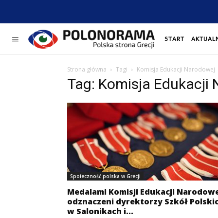
START
AKTUAL
Strona główna
Tagi
Komisja Edukacji Narodowej
Tag: Komisja Edukacji
Społeczność polska w Grecji
Medalami Komisji Edukacji Narodowe
odznaczeni dyrektorzy Szkół Polski
w Salonikach i...