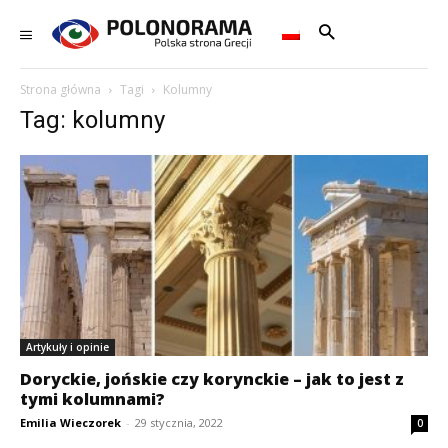
Strona główna
Tagi
Kolumny
Tag: kolumny
Artykuły i opinie
Doryckie, jońskie czy korynckie – jak to jest z
tymi kolumnami?
Emilia Wieczorek
-
29 stycznia, 2022
0