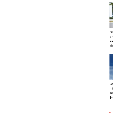
Gr
pr
s
s
Gr
m
li
Bł