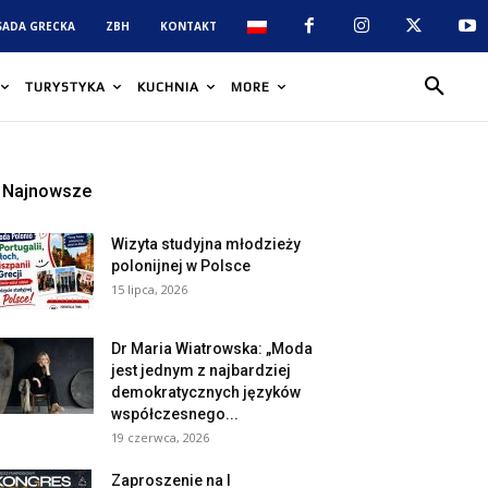
SADA GRECKA
ZBH
KONTAKT
TURYSTYKA
KUCHNIA
MORE
Najnowsze
Wizyta studyjna młodzieży
polonijnej w Polsce
15 lipca, 2026
Dr Maria Wiatrowska: „Moda
jest jednym z najbardziej
demokratycznych języków
współczesnego...
19 czerwca, 2026
Zaproszenie na I