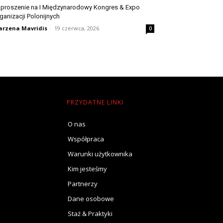
proszenie na I Międzynarodowy Kongres & Expo
ganizacji Polonijnych
rzena Mavridis
-
19 czerwca, 2026
0
PRZYDATNE LINKI
O nas
Współpraca
Warunki użytkownika
Kim jesteśmy
Partnerzy
Dane osobowe
Staż & Praktyki