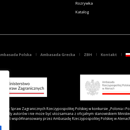
Rozrywka
Katalog
mbasada Polska
Ambasada Grecka
ZBH
Kontakt
rstwo Spraw Zagranicznych Rzeczypospolitej Polskiej w konkursie „Polonia i Po
 poglądy autorów i nie może być utożsamiana z oficjalnym stanowiskiem Minist
Projekt współfinansowany przez Ambasadę Rzeczypospolitej Polskiej w Atenac