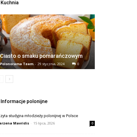
Kuchnia
Ciasto o smaku pomarańczowym
Polonorama Team
-
29 stycznia, 2024
0
Informacje polonijne
zyta studyjna młodzieży polonijnej w Polsce
rzena Mavridis
-
15 lipca, 2026
0