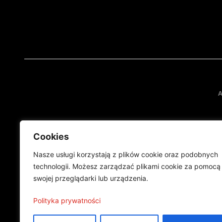
A
Cookies
Nasze usługi korzystają z plików cookie oraz podobnych
technologii. Możesz zarządzać plikami cookie za pomocą
swojej przeglądarki lub urządzenia.
Projekt finansowany przez Ministe
Publikacja wyraża jedynie
Polityka prywatności
©2024 Wszelkie prawa zastrzeżone |
Polityka prywatności