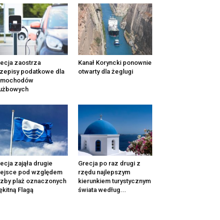
ecja zaostrza
Kanał Koryncki ponownie
zepisy podatkowe dla
otwarty dla żeglugi
amochodów
łużbowych
ecja zająła drugie
Grecja po raz drugi z
iejsce pod względem
rzędu najlepszym
czby plaż oznaczonych
kierunkiem turystycznym
ękitną Flagą
świata według...