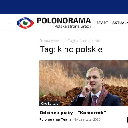
START
AKTUAL
Strona główna
Tagi
Kino polskie
Tag: kino polskie
Oko kultury
Odcinek piąty – “Komornik”
Polonorama Team
-
29 czerwca, 2020